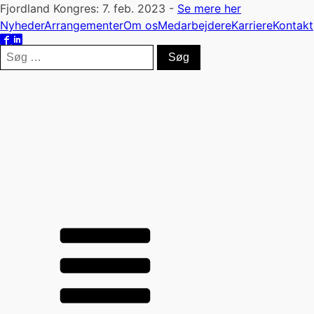
Fjordland Kongres: 7. feb. 2023 -
Se mere her
Nyheder
Arrangementer
Om os
Medarbejdere
Karriere
Kontakt
Søg
efter: