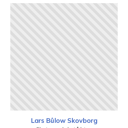
Lars Bûlow Skovborg