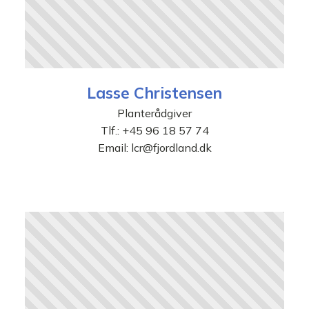
Lasse Christensen
Planterådgiver
Tlf.:
+45 96 18 57 74
Email:
lcr@fjordland.dk