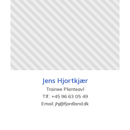
Jens Hjortkjær
Trainee Planteavl
Tlf.:
+45 96 63 05 49
Email:
jhj@fjordland.dk