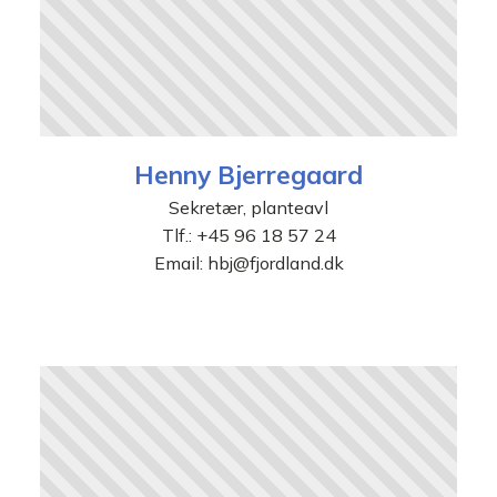
Henny Bjerregaard
Sekretær, planteavl
Tlf.:
+45 96 18 57 24
Email:
hbj@fjordland.dk