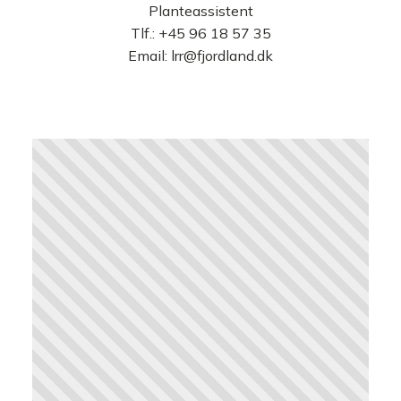
Planteassistent
Tlf.:
+45 96 18 57 35
Email:
lrr@fjordland.dk