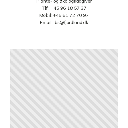
Plante- og økologirådgiver
Tlf.:
+45 96 18 57 37
Mobil:
+45 61 72 70 97
Email:
lbs@fjordland.dk