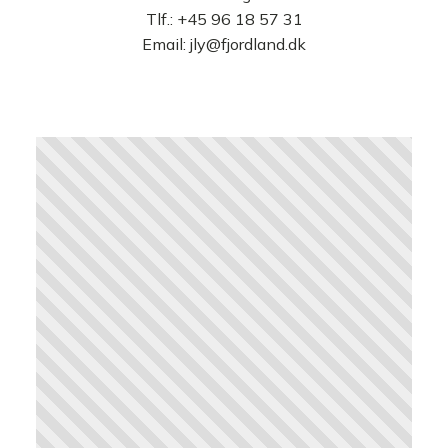
Tlf.:
+45 96 18 57 31
Email:
jly@fjordland.dk