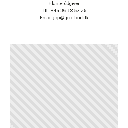
Planterådgiver
Tlf.:
+45 96 18 57 26
Email:
jhp@fjordland.dk