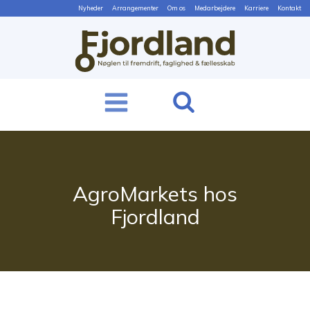
Nyheder
Arrangementer
Om os
Medarbejdere
Karriere
Kontakt
AgroMarkets hos
Fjordland