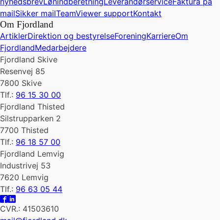
nyhedsbrev
Lønindberetning
Leverandørservice
Faktura på
mail
Sikker mail
TeamViewer support
Kontakt
Om Fjordland
Artikler
Direktion og bestyrelse
Forening
Karriere
Om
Fjordland
Medarbejdere
Fjordland Skive
Resenvej 85
7800 Skive
Tlf.:
96 15 30 00
Fjordland Thisted
Silstrupparken 2
7700 Thisted
Tlf.:
96 18 57 00
Fjordland Lemvig
Industrivej 53
7620 Lemvig
Tlf.:
96 63 05 44
CVR.: 41503610