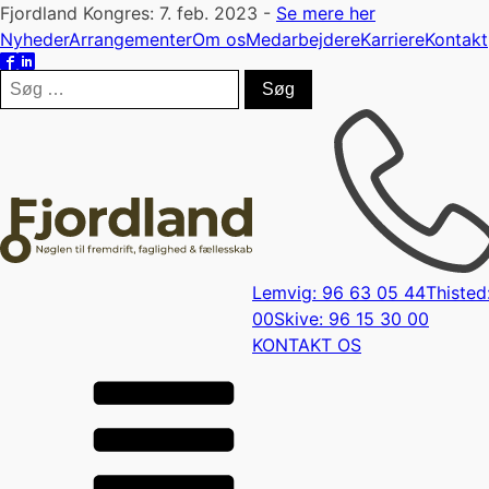
Fjordland Kongres: 7. feb. 2023 -
Se mere her
Nyheder
Arrangementer
Om os
Medarbejdere
Karriere
Kontakt
Søg
efter:
Lemvig: 96 63 05 44
Thisted
00
Skive: 96 15 30 00
KONTAKT OS