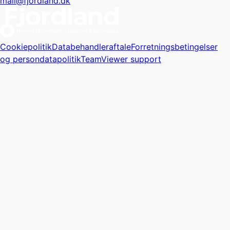
mail@fjordland.dk
Cookiepolitik
Databehandleraftale
Forretningsbetingelser
og persondatapolitik
TeamViewer support