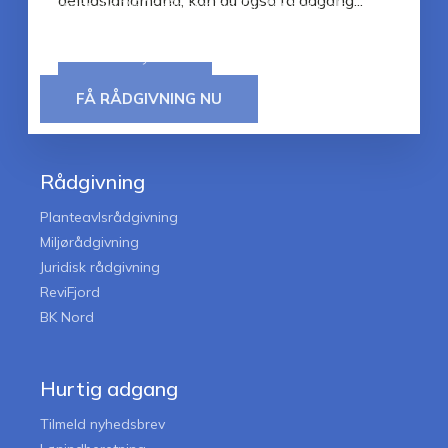
deltidslandmand, kan du også få adgang...
Vi giver dig 360° rådgivning. Du får det hele
under det samme tag – og det er noget, vi ser
som en stor styrke.
LÆS MERE
FÅ RÅDGIVNING NU
Rådgivning
Planteavlsrådgivning
Miljørådgivning
Juridisk rådgivning
ReviFjord
BK Nord
Hurtig adgang
Tilmeld nyhedsbrev