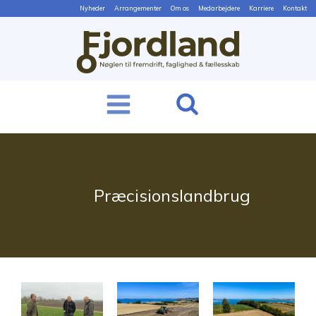
Nyheder
Arrangementer
Om os
Medarbejdere
Karriere
Kontakt
Præcisionslandbrug