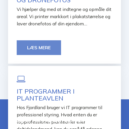
OG DRONEFOTOS
Vi hjælper dig med at indtegne og opmåle dit
areal. Vi printer markkort i plakatstørrelse og
laver dronefotos af din ejendom....
LÆS MERE
IT PROGRAMMER I
PLANTEAVLEN
Hos Fjordland bruger vi IT programmer til
professionel styring. Hvad enten du er
Eksperter i landbrugsrådgivning
topprofessionel planteavler eller