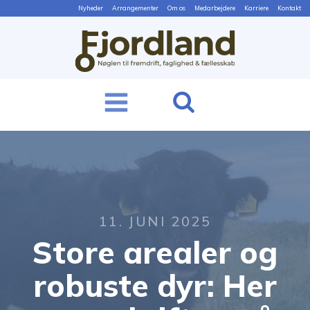
Nyheder
Arrangementer
Om os
Medarbejdere
Karriere
Kontakt
11. JUNI 2025
Store arealer og
robuste dyr: Her