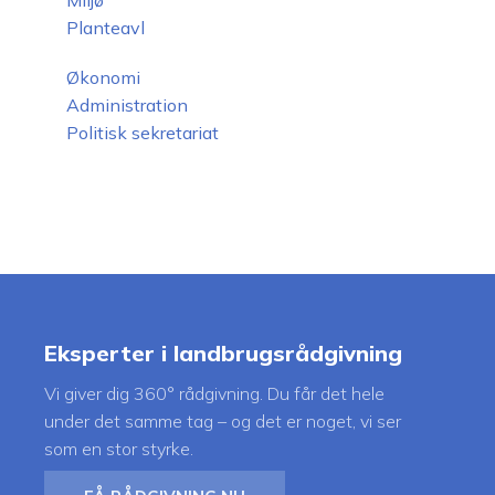
Miljø
Planteavl
Økonomi
Administration
Politisk sekretariat
Eksperter i landbrugsrådgivning
Vi giver dig 360° rådgivning. Du får det hele
under det samme tag – og det er noget, vi ser
som en stor styrke.