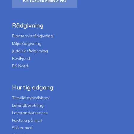
FÅ RÅDGIVNING NU
Rådgivning
Planteavlsrådgivning
Miljørådgivning
Juridisk rådgivning
ReviFjord
BK Nord
Hurtig adgang
Tilmeld nyhedsbrev
Lønindberetning
Leverandørservice
Faktura på mail
Sikker mail