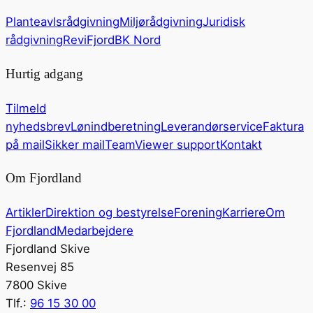
Planteavlsrådgivning
Miljørådgivning
Juridisk
rådgivning
ReviFjord
BK Nord
Hurtig adgang
Tilmeld
nyhedsbrev
Lønindberetning
Leverandørservice
Faktura
på mail
Sikker mail
TeamViewer support
Kontakt
Om Fjordland
Artikler
Direktion og bestyrelse
Forening
Karriere
Om
Fjordland
Medarbejdere
Fjordland Skive
Resenvej 85
7800 Skive
Tlf.:
96 15 30 00