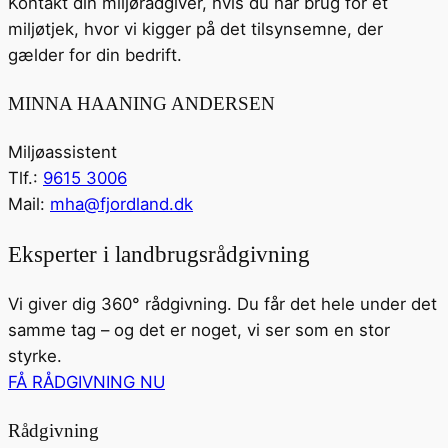
Kontakt din miljørådgiver, hvis du har brug for et
miljøtjek, hvor vi kigger på det tilsynsemne, der
gælder for din bedrift.
MINNA HAANING ANDERSEN
Miljøassistent
Tlf.:
9615 3006
Mail:
mha@fjordland.dk
Eksperter i landbrugsrådgivning
Vi giver dig 360° rådgivning. Du får det hele under det
samme tag – og det er noget, vi ser som en stor
styrke.
FÅ RÅDGIVNING NU
Rådgivning