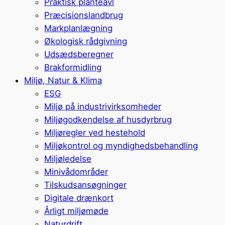
Praktisk planteavl
Præcisionslandbrug
Markplanlægning
Økologisk rådgivning
Udsædsberegner
Brakformidling
Miljø, Natur & Klima
ESG
Miljø på industrivirksomheder
Miljøgodkendelse af husdyrbrug
Miljøregler ved hestehold
Miljøkontrol og myndighedsbehandling
Miljøledelse
Minivådområder
Tilskudsansøgninger
Digitale drænkort
Årligt miljømøde
Naturdrift