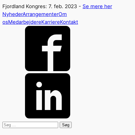
Fjordland Kongres: 7. feb. 2023 -
Se mere her
Nyheder
Arrangementer
Om
os
Medarbejdere
Karriere
Kontakt
Søg
efter: