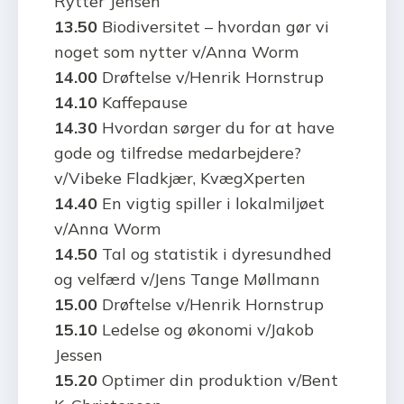
Rytter Jensen
13.50
Biodiversitet – hvordan gør vi
noget som nytter v/Anna Worm
14.00
Drøftelse v/Henrik Hornstrup
14.10
Kaffepause
14.30
Hvordan sørger du for at have
gode og tilfredse medarbejdere?
v/Vibeke Fladkjær, KvægXperten
14.40
En vigtig spiller i lokalmiljøet
v/Anna Worm
14.50
Tal og statistik i dyresundhed
og velfærd v/Jens Tange Møllmann
15.00
Drøftelse v/Henrik Hornstrup
15.10
Ledelse og økonomi v/Jakob
Jessen
15.20
Optimer din produktion v/Bent