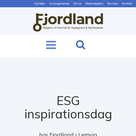
Nyheder
Arrangementer
Om os
Medarbejdere
Karriere
Kontakt
ESG
inspirationsdag
hos Fjordland i Lemvig