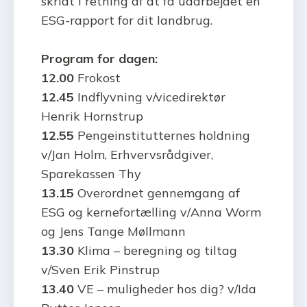
skridt i retning af at få udarbejdet en
ESG-rapport for dit landbrug.
Program for dagen:
12.00
Frokost
12.45
Indflyvning v/vicedirektør
Henrik Hornstrup
12.55
Pengeinstitutternes holdning
v/Jan Holm, Erhvervsrådgiver,
Sparekassen Thy
13.15
Overordnet gennemgang af
ESG og kernefortælling v/Anna Worm
og Jens Tange Møllmann
13.30
Klima – beregning og tiltag
v/Sven Erik Pinstrup
13.40
VE – muligheder hos dig? v/Ida