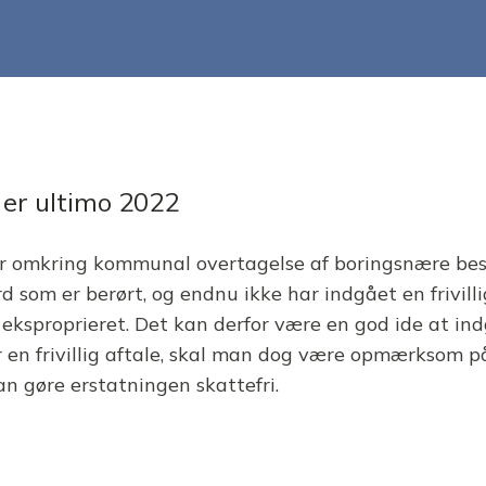
er er ultimo 2022
ftaler omkring kommunal overtagelse af boringsnære b
rd som er berørt, og endnu ikke har indgået en frivil
r eksproprieret. Det kan derfor være en god ide at in
 en frivillig aftale, skal man dog være opmærksom p
n gøre erstatningen skattefri.