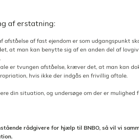
g af erstatning:
f afståelse af fast ejendom er som udgangspunkt ska
det, at man kan benytte sig af en anden del af lovgi
.
aftale er tvungen afståelse, kræver det, at man kan do
riation, hvis ikke der indgås en frivillig aftale.
ere din situation, og undersøge om der er mulighed 
enstående rådgivere for hjælp til BNBO, så vil vi sa
tion.