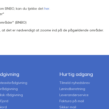
 som BNBO, kan du tjekke det
her
.
er"
sområder" (BNBO)
 at det er nødvendigt at zoome ind på de pågældende områder.
dgivning
Hurtig adgang
nteavlsrådgivning
Tilmeld nyhedsbrev
jørådgivning
Lønindberetning
disk rådgivning
Leverandørservice
iFjord
Faktura på mail
Nord
Sikker mail