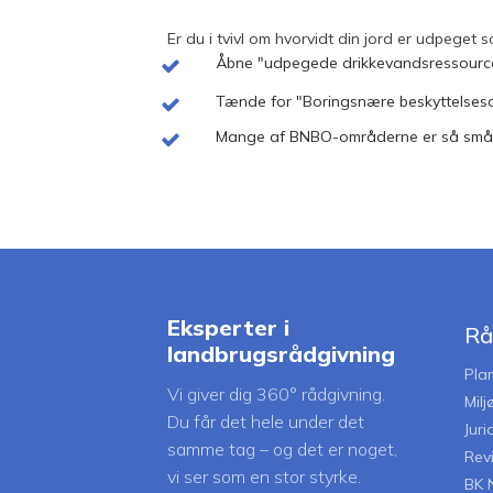
Er du i tvivl om hvorvidt din jord er udpeget
Åbne "udpegede drikkevandsressourc
Tænde for "Boringsnære beskyttelse
Mange af BNBO-områderne er så små,
Eksperter i
Rå
landbrugsrådgivning
Pla
Vi giver dig 360° rådgivning.
Mil
Du får det hele under det
Juri
samme tag – og det er noget,
Rev
vi ser som en stor styrke.
BK 