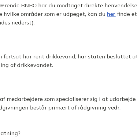
 værende BNBO har du modtaget direkte henvendelse
e se hvilke områder som er udpeget, kan du
her
finde e
ndes nederst).
en fortsat har rent drikkevand, har staten beslutte
ning af drikkevandet.
medarbejdere som specialiserer sig i at udarbejde de 
ådgivningen består primært af rådgivning vedr.
tatning?