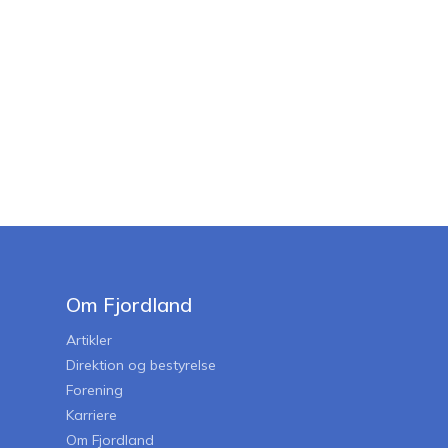
Om Fjordland
Artikler
Direktion og bestyrelse
Forening
Karriere
Om Fjordland