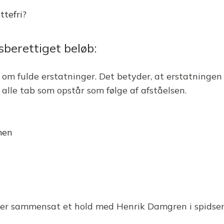
ttefri?
sberettiget beløb:
e om fulde erstatninger. Det betyder, at erstatninge
 alle tab som opstår som følge af afståelsen.
men
der sammensat et hold med Henrik Damgren i spidsen,