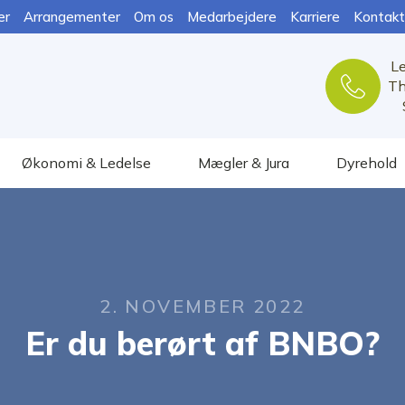
er
Arrangementer
Om os
Medarbejdere
Karriere
Kontakt
L
Th
Økonomi & Ledelse
Mægler & Jura
Dyrehold
2. NOVEMBER 2022
Er du berørt af BNBO?