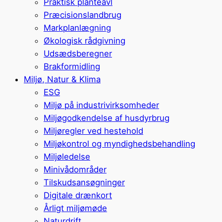
Praktisk planteavl
Præcisionslandbrug
Markplanlægning
Økologisk rådgivning
Udsædsberegner
Brakformidling
Miljø, Natur & Klima
ESG
Miljø på industrivirksomheder
Miljøgodkendelse af husdyrbrug
Miljøregler ved hestehold
Miljøkontrol og myndighedsbehandling
Miljøledelse
Minivådområder
Tilskudsansøgninger
Digitale drænkort
Årligt miljømøde
Naturdrift