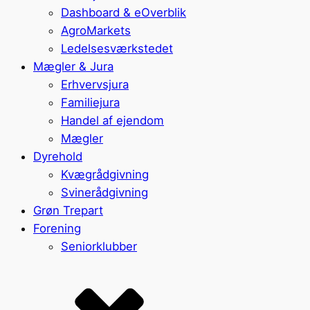
Dashboard & eOverblik
AgroMarkets
Ledelsesværkstedet
Mægler & Jura
Erhvervsjura
Familiejura
Handel af ejendom
Mægler
Dyrehold
Kvægrådgivning
Svinerådgivning
Grøn Trepart
Forening
Seniorklubber