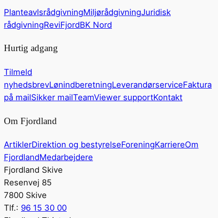
Planteavlsrådgivning
Miljørådgivning
Juridisk
rådgivning
ReviFjord
BK Nord
Hurtig adgang
Tilmeld
nyhedsbrev
Lønindberetning
Leverandørservice
Faktura
på mail
Sikker mail
TeamViewer support
Kontakt
Om Fjordland
Artikler
Direktion og bestyrelse
Forening
Karriere
Om
Fjordland
Medarbejdere
Fjordland Skive
Resenvej 85
7800 Skive
Tlf.:
96 15 30 00