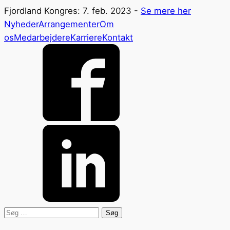
Fjordland Kongres: 7. feb. 2023 -
Se mere her
Nyheder
Arrangementer
Om
os
Medarbejdere
Karriere
Kontakt
Søg
efter: