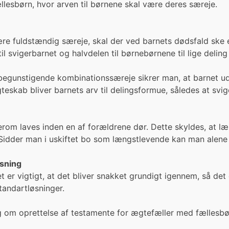
lesbørn, hvor arven til børnene skal være deres særeje.
re fuldstændig særeje, skal der ved barnets dødsfald ske e
il svigerbarnet og halvdelen til børnebørnene til lige deling 
begunstigende kombinationssæreje sikrer man, at barnet ud
ægteskab bliver barnets arv til delingsformue, således at sv
erom laves inden en af forældrene dør. Dette skyldes, at l
. Sidder man i uskiftet bo som længstlevende kan man alene
øsning
 er vigtigt, at det bliver snakket grundigt igennem, så det e
standartløsninger.
g om oprettelse af testamente for ægtefæller med fællesbø