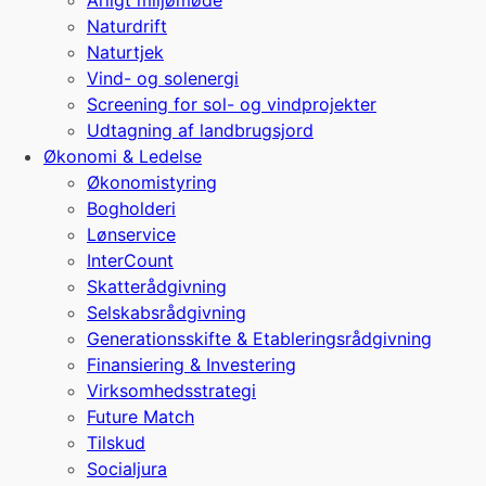
Årligt miljømøde
Naturdrift
Naturtjek
Vind- og solenergi
Screening for sol- og vindprojekter
Udtagning af landbrugsjord
Økonomi & Ledelse
Økonomistyring
Bogholderi
Lønservice
InterCount
Skatterådgivning
Selskabsrådgivning
Generationsskifte & Etableringsrådgivning
Finansiering & Investering
Virksomhedsstrategi
Future Match
Tilskud
Socialjura