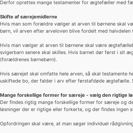
Derfor oprettes mange testamenter for ægtefæller med fæl
Skifte af særejemidlerne
Hvis man som forældre vælger at arven til børnene skal væ
børn, vil arven efter arveloven blive fordelt med halvdelen t
Hvis man vælger at arven til børnene skal være ægtefælle
svigerbarn senere skal skilles. Hvis barnet dør først i sit 
(forældrenes børnebørn).
Hvis særejet skal omfatte hele arven, så skal testamente h
uskiftede bo, der falder i arv efter førstafdøde ægtefælle
Mange forskellige former for særeje - vælg den rigtige l
Der findes rigtig mange forskellige former for særeje og det
løsninger der er rigtige eller forkerte, og der findes ingen 
Opfordringen skal være, at man søger individuel rådgivnin