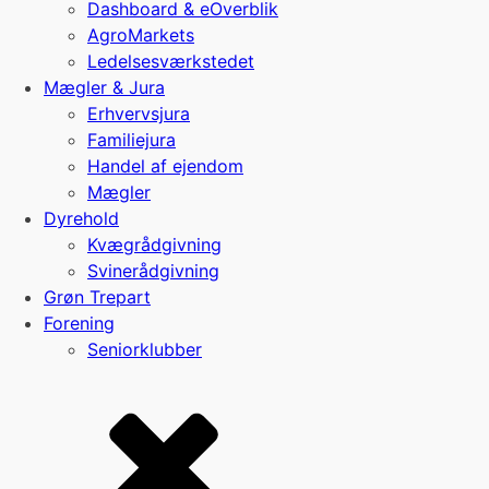
Dashboard & eOverblik
AgroMarkets
Ledelsesværkstedet
Mægler & Jura
Erhvervsjura
Familiejura
Handel af ejendom
Mægler
Dyrehold
Kvægrådgivning
Svinerådgivning
Grøn Trepart
Forening
Seniorklubber