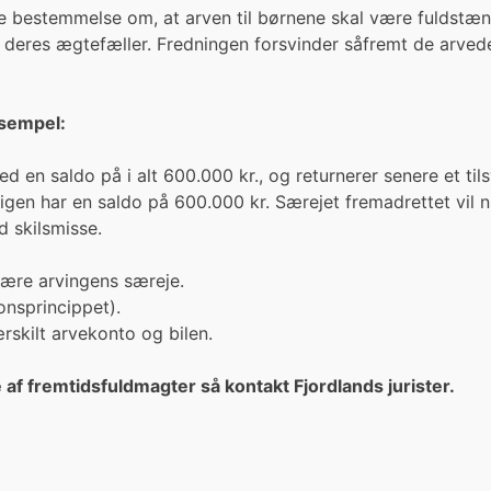
e bestemmelse om, at arven til børnene skal være fuldstæn
 deres ægtefæller. Fredningen forsvinder såfremt de arvede
ksempel:
d en saldo på i alt 600.000 kr., og returnerer senere et t
igen har en saldo på 600.000 kr. Særejet fremadrettet vil 
d skilsmisse.
 være arvingens særeje.
onsprincippet).
rskilt arvekonto og bilen.
 af fremtidsfuldmagter så kontakt Fjordlands jurister.