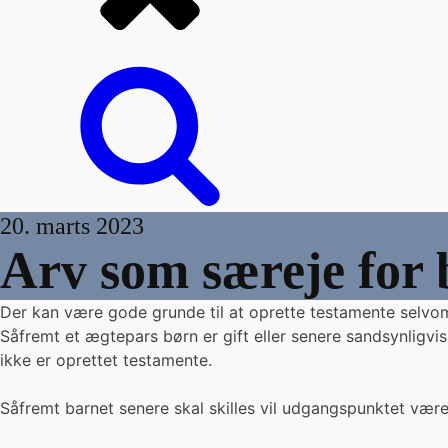
20. marts 2023
Arv som særeje for
Der kan være gode grunde til at oprette testamente selvom
Såfremt et ægtepars børn er gift eller senere sandsynligvis 
ikke er oprettet testamente.
Såfremt barnet senere skal skilles vil udgangspunktet være,