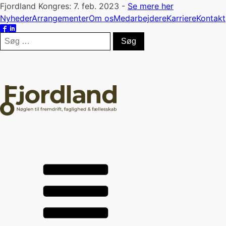
Fjordland Kongres: 7. feb. 2023 -
Se mere her
Nyheder
Arrangementer
Om os
Medarbejdere
Karriere
Kontakt
Søg
efter: