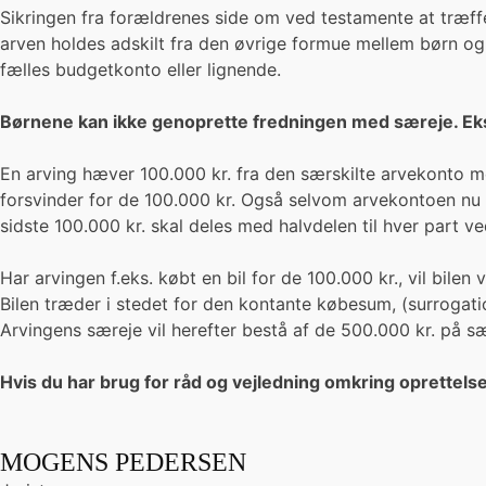
Sikringen fra forældrenes side om ved testamente at træff
arven holdes adskilt fra den øvrige formue mellem børn og
fælles budgetkonto eller lignende.
Børnene kan ikke genoprette fredningen med særeje. E
En arving hæver 100.000 kr. fra den særskilte arvekonto me
forsvinder for de 100.000 kr. Også selvom arvekontoen nu 
sidste 100.000 kr. skal deles med halvdelen til hver part ve
Har arvingen f.eks. købt en bil for de 100.000 kr., vil bilen
Bilen træder i stedet for den kontante købesum, (surrogati
Arvingens særeje vil herefter bestå af de 500.000 kr. på sæ
Hvis du har brug for råd og vejledning omkring oprettelse
MOGENS PEDERSEN