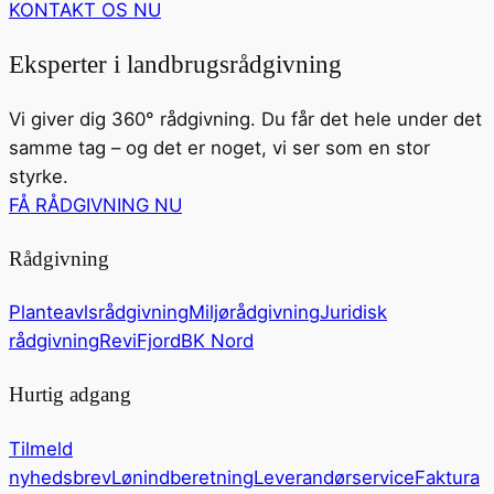
KONTAKT OS NU
Eksperter i landbrugsrådgivning
Vi giver dig 360° rådgivning. Du får det hele under det
samme tag – og det er noget, vi ser som en stor
styrke.
FÅ RÅDGIVNING NU
Rådgivning
Planteavlsrådgivning
Miljørådgivning
Juridisk
rådgivning
ReviFjord
BK Nord
Hurtig adgang
Tilmeld
nyhedsbrev
Lønindberetning
Leverandørservice
Faktura