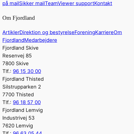
på mail
Sikker mail
TeamViewer support
Kontakt
Om Fjordland
Artikler
Direktion og bestyrelse
Forening
Karriere
Om
Fjordland
Medarbejdere
Fjordland Skive
Resenvej 85
7800 Skive
Tlf.:
96 15 30 00
Fjordland Thisted
Silstrupparken 2
7700 Thisted
Tlf.:
96 18 57 00
Fjordland Lemvig
Industrivej 53
7620 Lemvig
Tlf.:
96 63 05 44