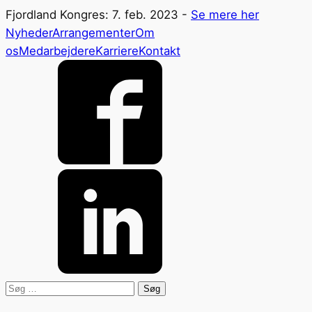
Fjordland Kongres: 7. feb. 2023 -
Se mere her
Nyheder
Arrangementer
Om
os
Medarbejdere
Karriere
Kontakt
Søg
efter: