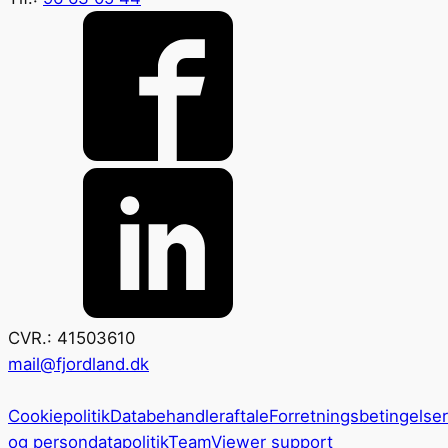
CVR.: 41503610
mail@fjordland.dk
Cookiepolitik
Databehandleraftale
Forretningsbetingelser
og persondatapolitik
TeamViewer support