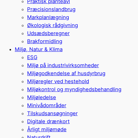
Praktisk planteavl
Præcisionslandbrug
Markplanlægning
Økologisk rådgivning
Udsædsberegner
Brakformidling
Miljø, Natur & Klima
ESG
Miljø på industrivirksomheder
Miljøgodkendelse af husdyrbrug
Miljøregler ved hestehold
Miljøkontrol og myndighedsbehandling
Miljøledelse
Minivådområder
Tilskudsansøgninger
Digitale drænkort
Årligt miljømøde
Naturdrift