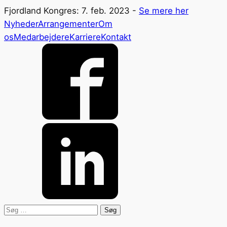
Fjordland Kongres: 7. feb. 2023 -
Se mere her
Nyheder
Arrangementer
Om
os
Medarbejdere
Karriere
Kontakt
Søg
efter: