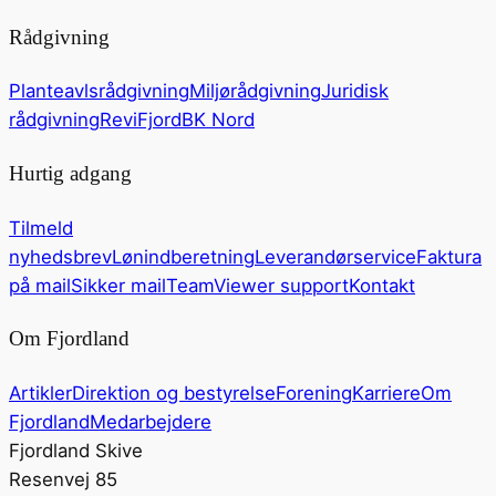
Rådgivning
Planteavlsrådgivning
Miljørådgivning
Juridisk
rådgivning
ReviFjord
BK Nord
Hurtig adgang
Tilmeld
nyhedsbrev
Lønindberetning
Leverandørservice
Faktura
på mail
Sikker mail
TeamViewer support
Kontakt
Om Fjordland
Artikler
Direktion og bestyrelse
Forening
Karriere
Om
Fjordland
Medarbejdere
Fjordland Skive
Resenvej 85