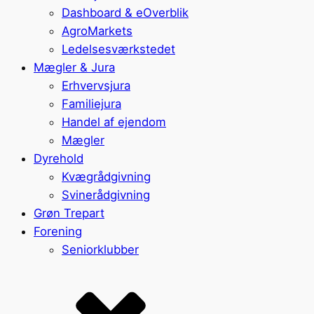
Dashboard & eOverblik
AgroMarkets
Ledelsesværkstedet
Mægler & Jura
Erhvervsjura
Familiejura
Handel af ejendom
Mægler
Dyrehold
Kvægrådgivning
Svinerådgivning
Grøn Trepart
Forening
Seniorklubber