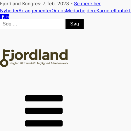
Fjordland Kongres: 7. feb. 2023 -
Se mere her
Nyheder
Arrangementer
Om os
Medarbejdere
Karriere
Kontakt
Søg
efter: