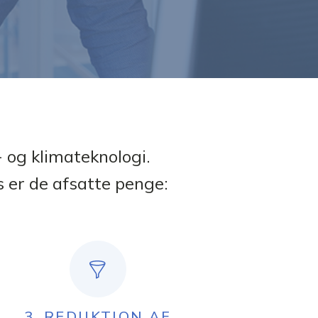
- og klimateknologi.
s er de afsatte penge:
3. REDUKTION AF