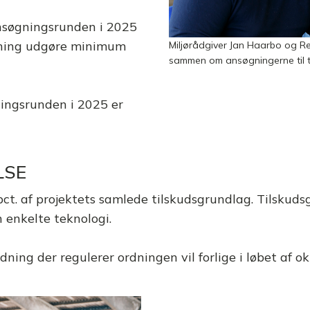
nsøgningsrunden i 2025
gning udgøre minimum
Miljørådgiver Jan Haarbo og R
sammen om ansøgningerne til t
ingsrunden i 2025 er
LSE
pct. af projektets samlede tilskudsgrundlag. Tilskuds
 enkelte teknologi.
ing der regulerer ordningen vil forlige i løbet af ok