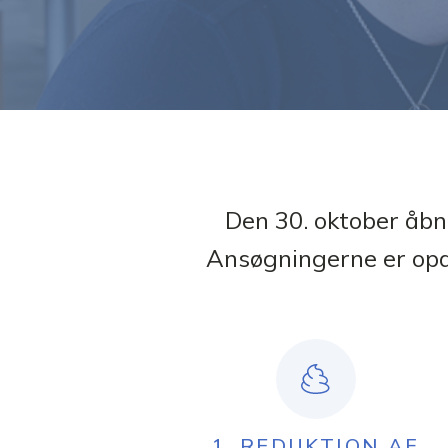
Den 30. oktober åbn
Ansøgningerne er opde
1. REDUKTION AF