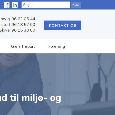
Søg
efter:
emvig: 96 63 05 44
isted: 96 18 57 00
KONTAKT OS
Skive: 96 15 30 00
Grøn Trepart
Forening
 til miljø- og