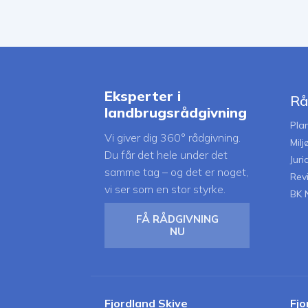
Eksperter i
Rå
landbrugsrådgivning
Pla
Vi giver dig 360° rådgivning.
Mil
Du får det hele under det
Juri
samme tag – og det er noget,
Rev
vi ser som en stor styrke.
BK 
FÅ RÅDGIVNING
NU
Fjordland Skive
Fjo