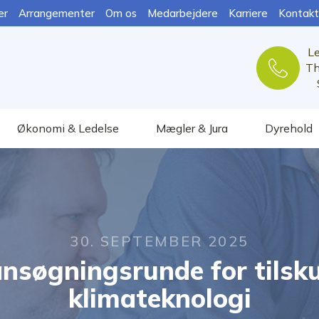
er
Arrangementer
Om os
Medarbejdere
Karriere
Kontakt
L
Th
Økonomi & Ledelse
Mægler & Jura
Dyrehold
30. SEPTEMBER 2025
nsøgningsrunde for tilskud
klimateknologi