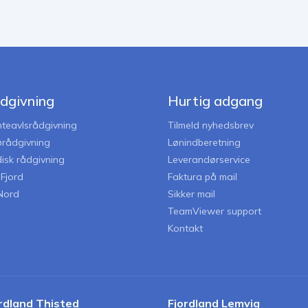
dgivning
Hurtig adgang
nteavlsrådgivning
Tilmeld nyhedsbrev
jørådgivning
Lønindberetning
disk rådgivning
Leverandørservice
iFjord
Faktura på mail
Nord
Sikker mail
TeamViewer support
Kontakt
rdland Thisted
Fjordland Lemvig