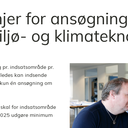
njer for ansøgning
miljø- og klimatekn
pr. indsatsområde pr.
åledes kan indsende
n kun én ansøgning om
skal for indsatsområde
 2025 udgøre minimum