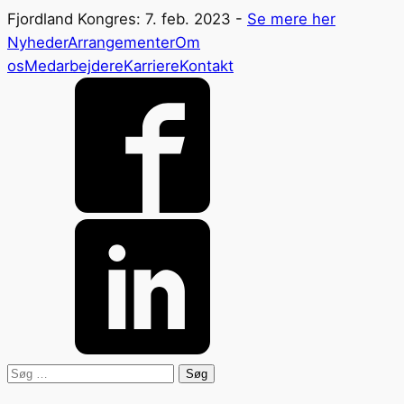
Fjordland Kongres: 7. feb. 2023 -
Se mere her
Nyheder
Arrangementer
Om
os
Medarbejdere
Karriere
Kontakt
Søg
efter: