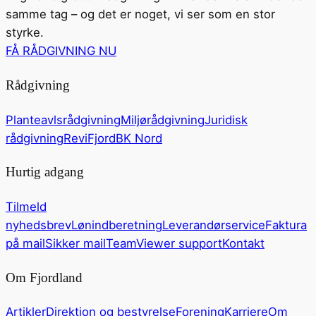
samme tag – og det er noget, vi ser som en stor
styrke.
FÅ RÅDGIVNING NU
Rådgivning
Planteavlsrådgivning
Miljørådgivning
Juridisk
rådgivning
ReviFjord
BK Nord
Hurtig adgang
Tilmeld
nyhedsbrev
Lønindberetning
Leverandørservice
Faktura
på mail
Sikker mail
TeamViewer support
Kontakt
Om Fjordland
Artikler
Direktion og bestyrelse
Forening
Karriere
Om