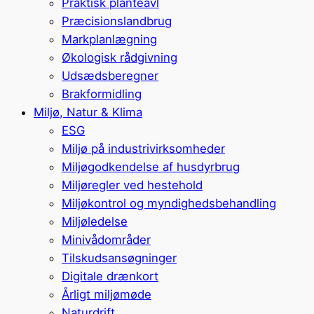
Praktisk planteavl
Præcisionslandbrug
Markplanlægning
Økologisk rådgivning
Udsædsberegner
Brakformidling
Miljø, Natur & Klima
ESG
Miljø på industrivirksomheder
Miljøgodkendelse af husdyrbrug
Miljøregler ved hestehold
Miljøkontrol og myndighedsbehandling
Miljøledelse
Minivådområder
Tilskudsansøgninger
Digitale drænkort
Årligt miljømøde
Naturdrift