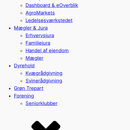
Dashboard & eOverblik
AgroMarkets
Ledelsesværkstedet
Mægler & Jura
Erhvervsjura
Familiejura
Handel af ejendom
Mægler
Dyrehold
Kvægrådgivning
Svinerådgivning
Grøn Trepart
Forening
Seniorklubber