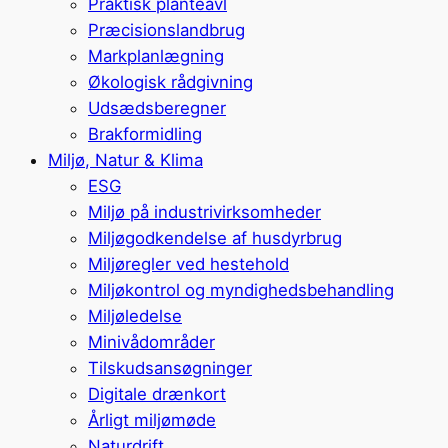
Praktisk planteavl
Præcisionslandbrug
Markplanlægning
Økologisk rådgivning
Udsædsberegner
Brakformidling
Miljø, Natur & Klima
ESG
Miljø på industrivirksomheder
Miljøgodkendelse af husdyrbrug
Miljøregler ved hestehold
Miljøkontrol og myndighedsbehandling
Miljøledelse
Minivådområder
Tilskudsansøgninger
Digitale drænkort
Årligt miljømøde
Naturdrift