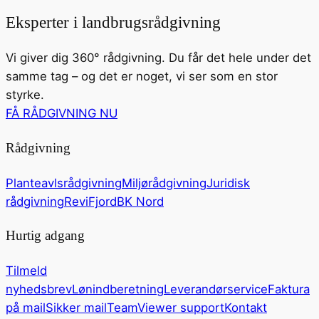
Eksperter i landbrugsrådgivning
Vi giver dig 360° rådgivning. Du får det hele under det
samme tag – og det er noget, vi ser som en stor
styrke.
FÅ RÅDGIVNING NU
Rådgivning
Planteavlsrådgivning
Miljørådgivning
Juridisk
rådgivning
ReviFjord
BK Nord
Hurtig adgang
Tilmeld
nyhedsbrev
Lønindberetning
Leverandørservice
Faktura
på mail
Sikker mail
TeamViewer support
Kontakt