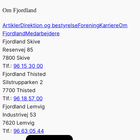
Om Fjordland
Artikler
Direktion og bestyrelse
Forening
Karriere
Om
Fjordland
Medarbejdere
Fjordland Skive
Resenvej 85
7800 Skive
Tlf.:
96 15 30 00
Fjordland Thisted
Silstrupparken 2
7700 Thisted
Tlf.:
96 18 57 00
Fjordland Lemvig
Industrivej 53
7620 Lemvig
Tlf.:
96 63 05 44