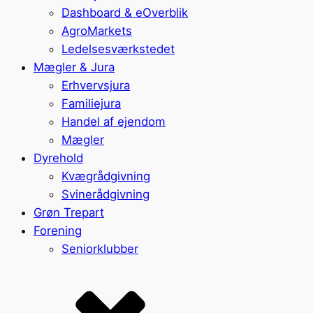
Dashboard & eOverblik
AgroMarkets
Ledelsesværkstedet
Mægler & Jura
Erhvervsjura
Familiejura
Handel af ejendom
Mægler
Dyrehold
Kvægrådgivning
Svinerådgivning
Grøn Trepart
Forening
Seniorklubber