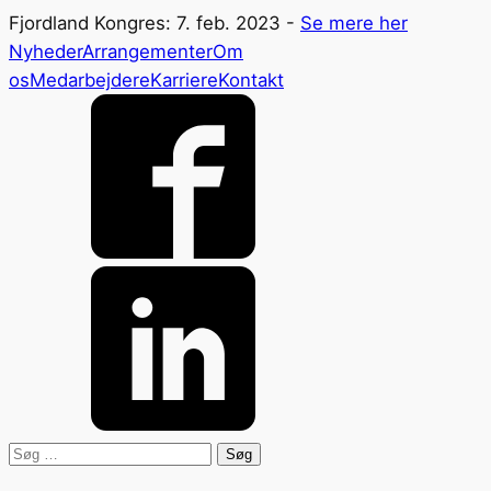
Fjordland Kongres: 7. feb. 2023 -
Se mere her
Nyheder
Arrangementer
Om
os
Medarbejdere
Karriere
Kontakt
Søg
efter: