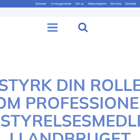
Nyheder
Arrangementer
Om os
Medarbejdere
Karriere
Kontakt
STYRK DIN ROLL
OM PROFESSIONE
ESTYRELSESMEDL
I LANDBRUGET