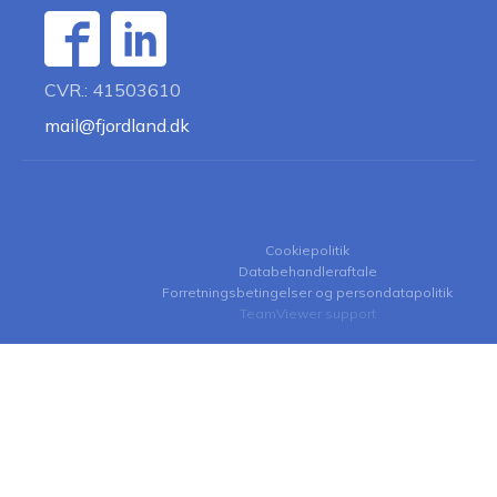
CVR.: 41503610
mail@fjordland.dk
Cookiepolitik
Databehandleraftale
Forretningsbetingelser og persondatapolitik
TeamViewer support