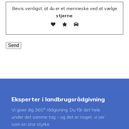
Bevis venligst, at du er et menneske ved at vælge
stjerne
.
Eksperter i landbrugsrådgivning
Vi giver dig 360° rådgivning. Du får det hele
under det samme tag – og det er noget, vi ser
som en stor styrke.