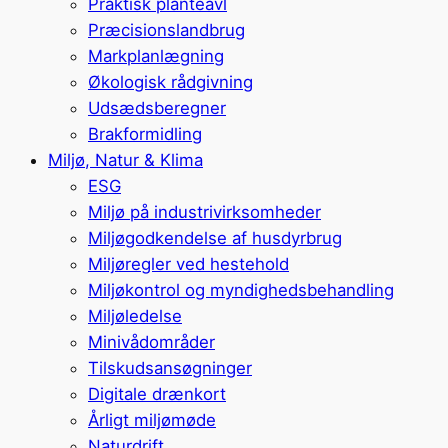
Praktisk planteavl
Præcisionslandbrug
Markplanlægning
Økologisk rådgivning
Udsædsberegner
Brakformidling
Miljø, Natur & Klima
ESG
Miljø på industrivirksomheder
Miljøgodkendelse af husdyrbrug
Miljøregler ved hestehold
Miljøkontrol og myndighedsbehandling
Miljøledelse
Minivådområder
Tilskudsansøgninger
Digitale drænkort
Årligt miljømøde
Naturdrift