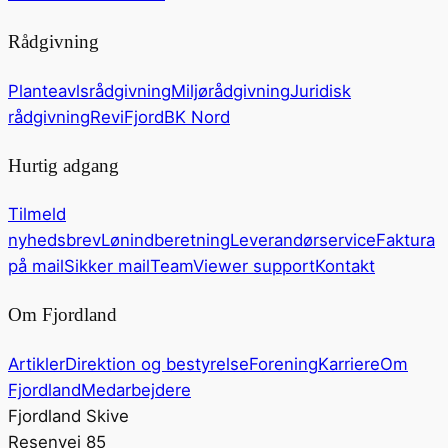
Rådgivning
Planteavlsrådgivning
Miljørådgivning
Juridisk
rådgivning
ReviFjord
BK Nord
Hurtig adgang
Tilmeld
nyhedsbrev
Lønindberetning
Leverandørservice
Faktura
på mail
Sikker mail
TeamViewer support
Kontakt
Om Fjordland
Artikler
Direktion og bestyrelse
Forening
Karriere
Om
Fjordland
Medarbejdere
Fjordland Skive
Resenvej 85