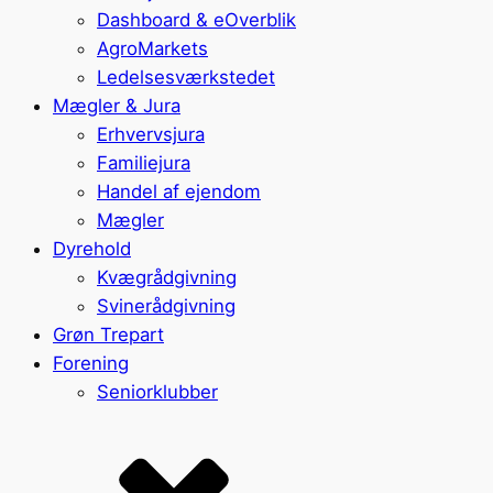
Dashboard & eOverblik
AgroMarkets
Ledelsesværkstedet
Mægler & Jura
Erhvervsjura
Familiejura
Handel af ejendom
Mægler
Dyrehold
Kvægrådgivning
Svinerådgivning
Grøn Trepart
Forening
Seniorklubber