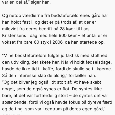
var en del af,” siger han.
Og netop værdierne fra bedsteforældrenes gård har
han holdt fast i, og det er på trods af, at der er
milevidt fra deres bedrift på 28 køer til Lars
Kristensens i dag med hele 900 køer – et antal er er
vokset fra bare 60 styk i 2006, da han startede op.
”Mine bedsteforældre fulgte jo faktisk med stolthed
den udvikling, der skete her. Når vi holdt fødselsdage,
havde de ikke tid til kaffe, fordi de skulle se til køerne.
Så den interesse slap de aldrig,” fortæller han.
”Og det bliver jeg også lidt stolt af: At have skabt
noget, som de også synes er flot. De syntes ikke
bare, at det var forfærdelig stort – de syntes det var
spændende, fordi vi også havde fokus på dyrevelfærd
og de ting, som var i centrum på deres egen gård,”