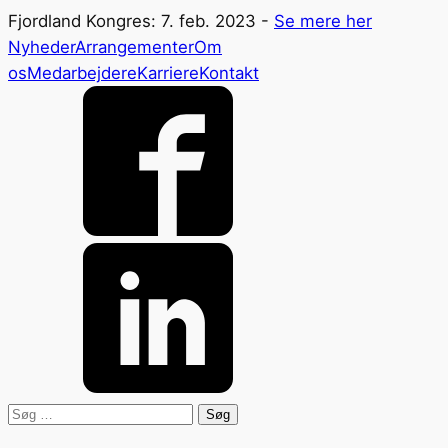
Fjordland Kongres: 7. feb. 2023 -
Se mere her
Nyheder
Arrangementer
Om
os
Medarbejdere
Karriere
Kontakt
Søg
efter: