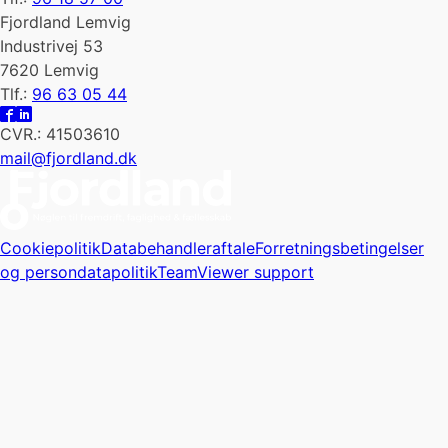
Fjordland Lemvig
Industrivej 53
7620 Lemvig
Tlf.:
96 63 05 44
CVR.: 41503610
mail@fjordland.dk
Cookiepolitik
Databehandleraftale
Forretningsbetingelser
og persondatapolitik
TeamViewer support