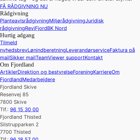
FÅ RÅDGIVNING NU
Rådgivning
Planteavlsrådgivning
Miljørådgivning
Juridisk
rådgivning
ReviFjord
BK Nord
Hurtig adgang
Tilmeld
nyhedsbrev
Lønindberetning
Leverandørservice
Faktura på
mail
Sikker mail
TeamViewer support
Kontakt
Om Fjordland
Artikler
Direktion og bestyrelse
Forening
Karriere
Om
Fjordland
Medarbejdere
Fjordland Skive
Resenvej 85
7800 Skive
Tlf.:
96 15 30 00
Fjordland Thisted
Silstrupparken 2
7700 Thisted
Tlf.:
96 18 57 00