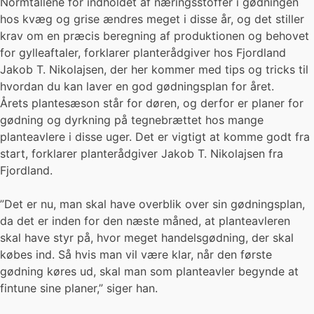
Normtallene for indholdet af næringsstoffer i gødningen
hos kvæg og grise ændres meget i disse år, og det stiller
krav om en præcis beregning af produktionen og behovet
for gylleaftaler, forklarer planterådgiver hos Fjordland
Jakob T. Nikolajsen, der her kommer med tips og tricks til
hvordan du kan laver en god gødningsplan for året.
Årets plantesæson står for døren, og derfor er planer for
gødning og dyrkning på tegnebrættet hos mange
planteavlere i disse uger. Det er vigtigt at komme godt fra
start, forklarer planterådgiver Jakob T. Nikolajsen fra
Fjordland.
”Det er nu, man skal have overblik over sin gødningsplan,
da det er inden for den næste måned, at planteavleren
skal have styr på, hvor meget handelsgødning, der skal
købes ind. Så hvis man vil være klar, når den første
gødning køres ud, skal man som planteavler begynde at
fintune sine planer,” siger han.