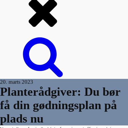
20. marts 2023
Planterådgiver: Du bør
få din gødningsplan på
plads nu