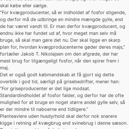
skal købe eller sælge.
”For kvægproducenter, så er indholdet af fosfor stigende,
og derfor må de udbringe en mindre mængde gylle, end
de har været vandt til. Er man derfor kvægproducent, og
endnu ikke har fundet ud af, hvor meget man selv må
bruge, så skal man gøre det nu. Der skal ligge en skarp
plan for, hvordan kvægproducenterne gøder deres majs,”
fortæller Jakob T. Nikolajsen om den afgrøde, der har
mest brug for tilgængeligt fosfor, når den spirer frem i
maj.
Det er også godt købmandskab at få gjort sig dette
overblik i god tid, særligt på grisebedrifter, mener han:
”For griseproducenter er det lige modsat.
Standardindholdet af fosfor falder, og derfor har de ofte
mulighed for at bruge en noget større andel gylle selv, så
er der mindre til naboerne end tidligere.”
Planteavlere uden husdyrhold skal derfor nok snarere
kigge i retning af kvægbrug end svinebrug i denne sæson.