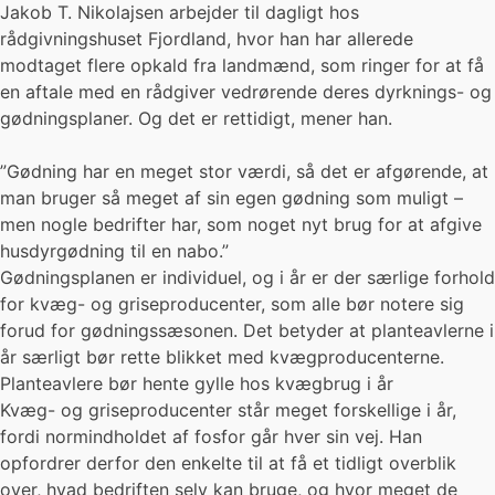
Jakob T. Nikolajsen arbejder til dagligt hos
rådgivningshuset Fjordland, hvor han har allerede
modtaget flere opkald fra landmænd, som ringer for at få
en aftale med en rådgiver vedrørende deres dyrknings- og
gødningsplaner. Og det er rettidigt, mener han.
”Gødning har en meget stor værdi, så det er afgørende, at
man bruger så meget af sin egen gødning som muligt –
men nogle bedrifter har, som noget nyt brug for at afgive
husdyrgødning til en nabo.”
Gødningsplanen er individuel, og i år er der særlige forhold
for kvæg- og griseproducenter, som alle bør notere sig
forud for gødningssæsonen. Det betyder at planteavlerne i
år særligt bør rette blikket med kvægproducenterne.
Planteavlere bør hente gylle hos kvægbrug i år
Kvæg- og griseproducenter står meget forskellige i år,
fordi normindholdet af fosfor går hver sin vej. Han
opfordrer derfor den enkelte til at få et tidligt overblik
over, hvad bedriften selv kan bruge, og hvor meget de