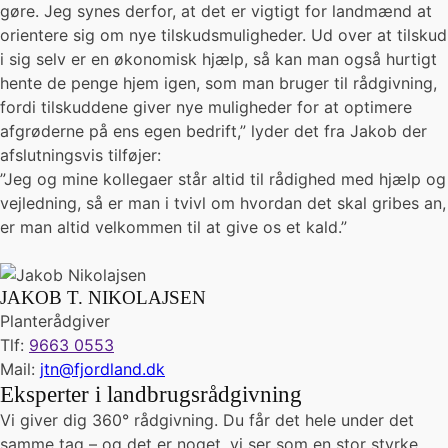
gøre. Jeg synes derfor, at det er vigtigt for landmænd at
orientere sig om nye tilskudsmuligheder. Ud over at tilskud
i sig selv er en økonomisk hjælp, så kan man også hurtigt
hente de penge hjem igen, som man bruger til rådgivning,
fordi tilskuddene giver nye muligheder for at optimere
afgrøderne på ens egen bedrift,” lyder det fra Jakob der
afslutningsvis tilføjer:
”Jeg og mine kollegaer står altid til rådighed med hjælp og
vejledning, så er man i tvivl om hvordan det skal gribes an,
er man altid velkommen til at give os et kald.”
JAKOB T. NIKOLAJSEN
Planterådgiver
Tlf:
9663 0553
Mail:
jtn@fjordland.dk
Eksperter i landbrugsrådgivning
Vi giver dig 360° rådgivning. Du får det hele under det
samme tag – og det er noget, vi ser som en stor styrke.