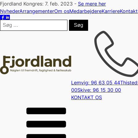
Fjordland Kongres: 7. feb. 2023 -
Se mere her
Nyheder
Arrangementer
Om os
Medarbejdere
Karriere
Kontakt
Søg
efter:
Lemvig: 96 63 05 44
Thisted
00
Skive: 96 15 30 00
KONTAKT OS