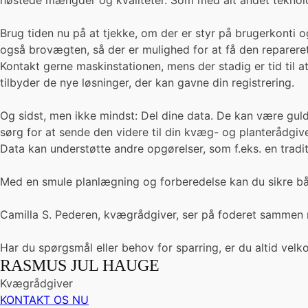
høstede mængder og kvaliteter. Som med alt andet teknolog
Brug tiden nu på at tjekke, om der er styr på brugerkonti o
også brovægten, så der er mulighed for at få den repareret
Kontakt gerne maskinstationen, mens der stadig er tid til 
tilbyder de nye løsninger, der kan gavne din registrering.
Og sidst, men ikke mindst: Del dine data. De kan være gul
sørg for at sende den videre til din kvæg- og planterådgive
Data kan understøtte andre opgørelser, som f.eks. en tradi
Med en smule planlægning og forberedelse kan du sikre båd
Camilla S. Pederen, kvægrådgiver, ser på foderet samme
Har du spørgsmål eller behov for sparring, er du altid velk
RASMUS JUL HAUGE
Kvægrådgiver
KONTAKT OS NU