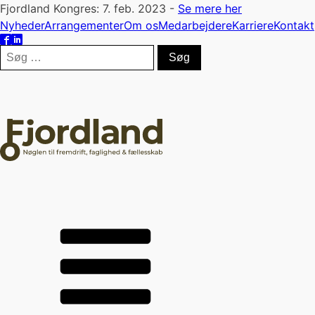
Fjordland Kongres: 7. feb. 2023 -
Se mere her
Nyheder
Arrangementer
Om os
Medarbejdere
Karriere
Kontakt
Søg
efter: