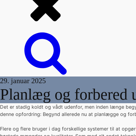
29. januar 2025
Planlæg og forbered u
Det er stadig koldt og vådt udenfor, men inden længe begyn
denne opfordring: Begynd allerede nu at planlægge og forb
Flere og flere bruger i dag forskellige systemer til at opg