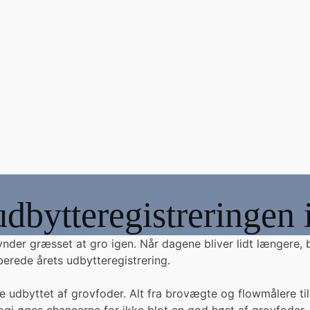
dbytteregistreringen i
der græsset at gro igen. Når dagene bliver lidt længere, b
erede årets udbytteregistrering.
øre udbyttet af grovfoder. Alt fra brovægte og flowmålere ti