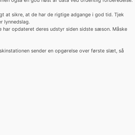
men også en god høst af data ved ordentlig forberedelse.
t at sikre, at de har de rigtige adgange i god tid. Tjek
er lynnedslag.
 de har opdateret deres udstyr siden sidste sæson. Måske
kinstationen sender en opgørelse over første slæt, så