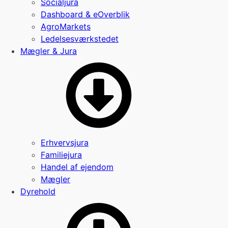
Socialjura
Dashboard & eOverblik
AgroMarkets
Ledelsesværkstedet
Mægler & Jura
Erhvervsjura
Familiejura
Handel af ejendom
Mægler
Dyrehold