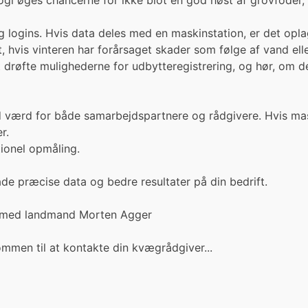
i øges chancerne for ikke blot en god høst af grovfoder, 
g logins. Hvis data deles med en maskinstation, er det oplag
, hvis vinteren har forårsaget skader som følge af vand ell
at drøfte mulighederne for udbytteregistrering, og hør, om
d værd for både samarbejdspartnere og rådgivere. Hvis mas
r.
tionel opmåling.
e præcise data og bedre resultater på din bedrift.
n med landmand Morten Agger
ommen til at kontakte din kvægrådgiver...