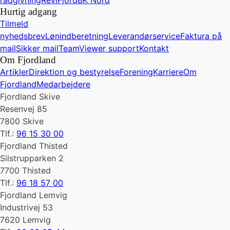
rådgivning
ReviFjord
BK Nord
Hurtig adgang
Tilmeld
nyhedsbrev
Lønindberetning
Leverandørservice
Faktura på
mail
Sikker mail
TeamViewer support
Kontakt
Om Fjordland
Artikler
Direktion og bestyrelse
Forening
Karriere
Om
Fjordland
Medarbejdere
Fjordland Skive
Resenvej 85
7800 Skive
Tlf.:
96 15 30 00
Fjordland Thisted
Silstrupparken 2
7700 Thisted
Tlf.:
96 18 57 00
Fjordland Lemvig
Industrivej 53
7620 Lemvig