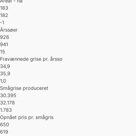
Areal - ha
183
182
-1
Årssøer
926
941
15
Fravænnede grise pr. årsso
34,9
35,9
1,0
Smågrise produceret
30.395
32.178
1.783
Opnået pris pr. smågris
650
619