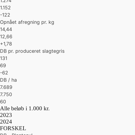
1.274
1.152
-122
Opnået afregning pr. kg
14,44
12,66
+1,78
DB pr. produceret slagtegris
131
69
-62
DB / ha
7.689
7.750
60
Alle beløb i 1.000 kr.
2023
2024
FORSKEL