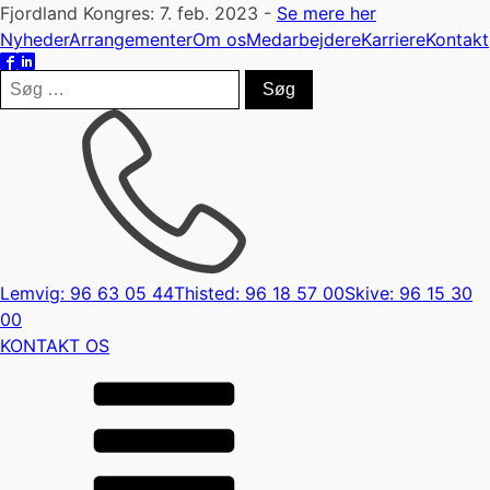
Fjordland Kongres: 7. feb. 2023 -
Se mere her
Nyheder
Arrangementer
Om os
Medarbejdere
Karriere
Kontakt
Søg
efter:
Lemvig: 96 63 05 44
Thisted: 96 18 57 00
Skive: 96 15 30
00
KONTAKT OS