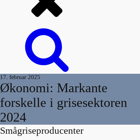
17. februar 2025
Økonomi: Markante
forskelle i grisesektoren
2024
Smågriseproducenter