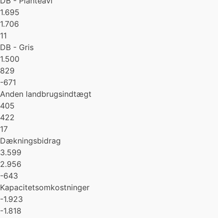
DB - Planteavl
1.695
1.706
11
DB - Gris
1.500
829
-671
Anden landbrugsindtægt
405
422
17
Dækningsbidrag
3.599
2.956
-643
Kapacitetsomkostninger
-1.923
-1.818