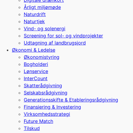
Digitale drænkort
Årligt miljømøde
Naturdrift
Naturtjek
Vind- og solenergi
Screening for sol- og vindprojekter
Udtagning af landbrugsjord
Økonomi & Ledelse
Økonomistyring
Bogholderi
Lønservice
InterCount
Skatterådgivning
Selskabsrådgivning
Generationsskifte & Etableringsrådgivning
Finansiering & Investering
Virksomhedsstrategi
Future Match
Tilskud