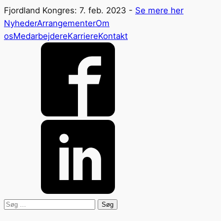
Fjordland Kongres: 7. feb. 2023 -
Se mere her
Nyheder
Arrangementer
Om
os
Medarbejdere
Karriere
Kontakt
Søg
efter: