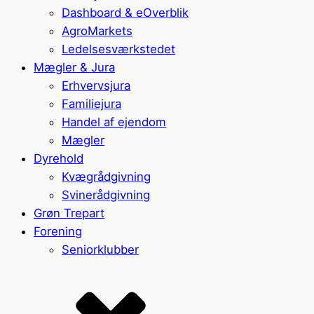
Dashboard & eOverblik
AgroMarkets
Ledelsesværkstedet
Mægler & Jura
Erhvervsjura
Familiejura
Handel af ejendom
Mægler
Dyrehold
Kvægrådgivning
Svinerådgivning
Grøn Trepart
Forening
Seniorklubber