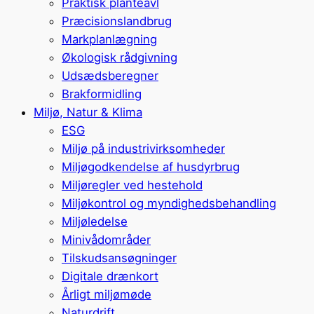
Praktisk planteavl
Præcisionslandbrug
Markplanlægning
Økologisk rådgivning
Udsædsberegner
Brakformidling
Miljø, Natur & Klima
ESG
Miljø på industrivirksomheder
Miljøgodkendelse af husdyrbrug
Miljøregler ved hestehold
Miljøkontrol og myndighedsbehandling
Miljøledelse
Minivådområder
Tilskudsansøgninger
Digitale drænkort
Årligt miljømøde
Naturdrift