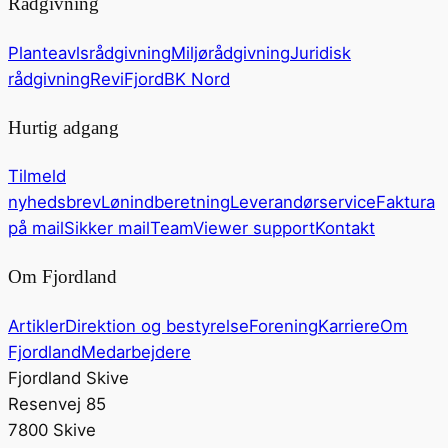
Rådgivning
Planteavlsrådgivning
Miljørådgivning
Juridisk
rådgivning
ReviFjord
BK Nord
Hurtig adgang
Tilmeld
nyhedsbrev
Lønindberetning
Leverandørservice
Faktura
på mail
Sikker mail
TeamViewer support
Kontakt
Om Fjordland
Artikler
Direktion og bestyrelse
Forening
Karriere
Om
Fjordland
Medarbejdere
Fjordland Skive
Resenvej 85
7800 Skive