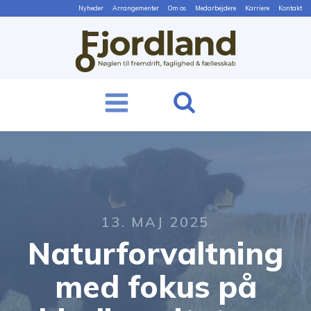
Nyheder
Arrangementer
Om os
Medarbejdere
Karriere
Kontakt
13. MAJ 2025
Naturforvaltning
med fokus på