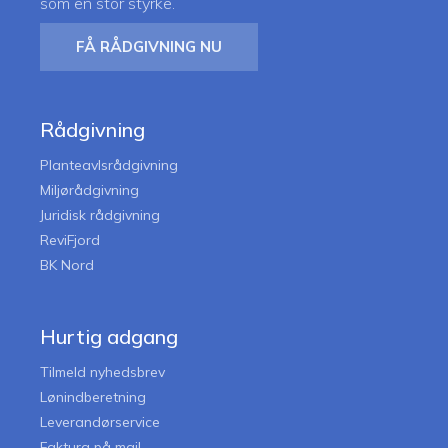
som en stor styrke.
FÅ RÅDGIVNING NU
Rådgivning
Planteavlsrådgivning
Miljørådgivning
Juridisk rådgivning
ReviFjord
BK Nord
Hurtig adgang
Tilmeld nyhedsbrev
Lønindberetning
Leverandørservice
Faktura på mail