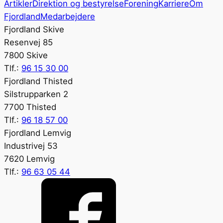
Artikler
Direktion og bestyrelse
Forening
Karriere
Om
Fjordland
Medarbejdere
Fjordland Skive
Resenvej 85
7800 Skive
Tlf.:
96 15 30 00
Fjordland Thisted
Silstrupparken 2
7700 Thisted
Tlf.:
96 18 57 00
Fjordland Lemvig
Industrivej 53
7620 Lemvig
Tlf.:
96 63 05 44