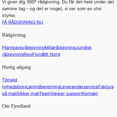
Vi giver dig 360° rådgivning. Du får det hele under det
samme tag – og det er noget, vi ser som en stor
styrke.
FÅ RÅDGIVNING NU
Rådgivning
Planteavlsrådgivning
Miljørådgivning
Juridisk
rådgivning
ReviFjord
BK Nord
Hurtig adgang
Tilmeld
nyhedsbrev
Lønindberetning
Leverandørservice
Faktura
på mail
Sikker mail
TeamViewer support
Kontakt
Om Fjordland