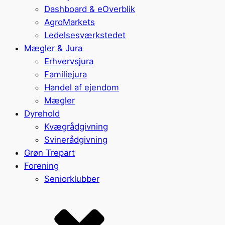
Dashboard & eOverblik
AgroMarkets
Ledelsesværkstedet
Mægler & Jura
Erhvervsjura
Familiejura
Handel af ejendom
Mægler
Dyrehold
Kvægrådgivning
Svinerådgivning
Grøn Trepart
Forening
Seniorklubber