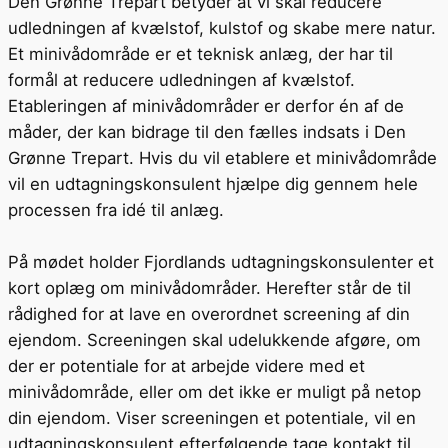
Den Grønne Trepart betyder at vi skal reducere
udledningen af kvælstof, kulstof og skabe mere natur.
Et minivådområde er et teknisk anlæg, der har til
formål at reducere udledningen af kvælstof.
Etableringen af minivådområder er derfor én af de
måder, der kan bidrage til den fælles indsats i Den
Grønne Trepart. Hvis du vil etablere et minivådområde
vil en udtagningskonsulent hjælpe dig gennem hele
processen fra idé til anlæg.
På mødet holder Fjordlands udtagningskonsulenter et
kort oplæg om minivådområder. Herefter står de til
rådighed for at lave en overordnet screening af din
ejendom. Screeningen skal udelukkende afgøre, om
der er potentiale for at arbejde videre med et
minivådområde, eller om det ikke er muligt på netop
din ejendom. Viser screeningen et potentiale, vil en
udtagningskonsulent efterfølgende tage kontakt til