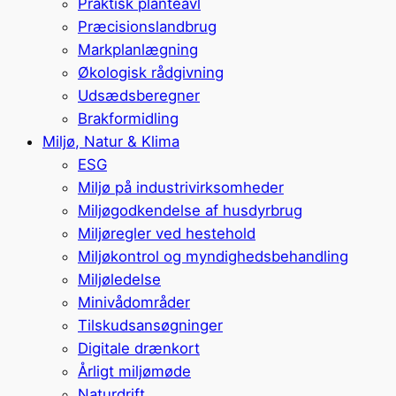
Praktisk planteavl
Præcisionslandbrug
Markplanlægning
Økologisk rådgivning
Udsædsberegner
Brakformidling
Miljø, Natur & Klima
ESG
Miljø på industrivirksomheder
Miljøgodkendelse af husdyrbrug
Miljøregler ved hestehold
Miljøkontrol og myndighedsbehandling
Miljøledelse
Minivådområder
Tilskudsansøgninger
Digitale drænkort
Årligt miljømøde
Naturdrift