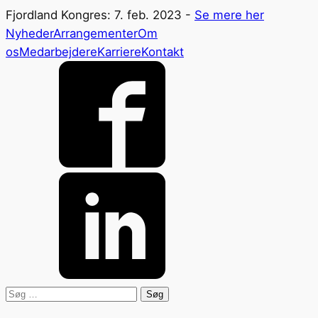
Fjordland Kongres: 7. feb. 2023 -
Se mere her
Nyheder
Arrangementer
Om
os
Medarbejdere
Karriere
Kontakt
Søg
efter: