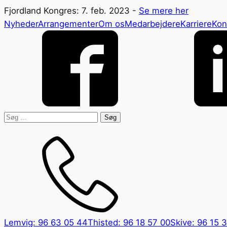
Fjordland Kongres: 7. feb. 2023 -
Se mere her
Nyheder
Arrangementer
Om os
Medarbejdere
Karriere
Kon
Søg
efter:
Lemvig: 96 63 05 44
Thisted: 96 18 57 00
Skive: 96 15 