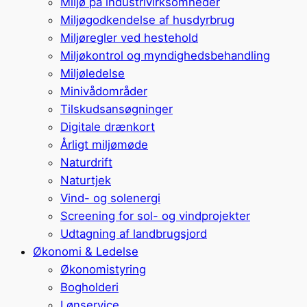
Miljø på industrivirksomheder
Miljøgodkendelse af husdyrbrug
Miljøregler ved hestehold
Miljøkontrol og myndighedsbehandling
Miljøledelse
Minivådområder
Tilskudsansøgninger
Digitale drænkort
Årligt miljømøde
Naturdrift
Naturtjek
Vind- og solenergi
Screening for sol- og vindprojekter
Udtagning af landbrugsjord
Økonomi & Ledelse
Økonomistyring
Bogholderi
Lønservice