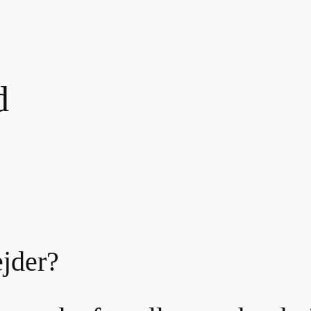
d
jder?