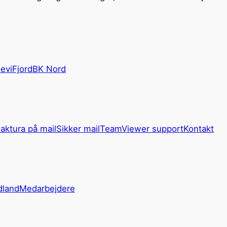
eviFjord
BK Nord
aktura på mail
Sikker mail
TeamViewer support
Kontakt
dland
Medarbejdere