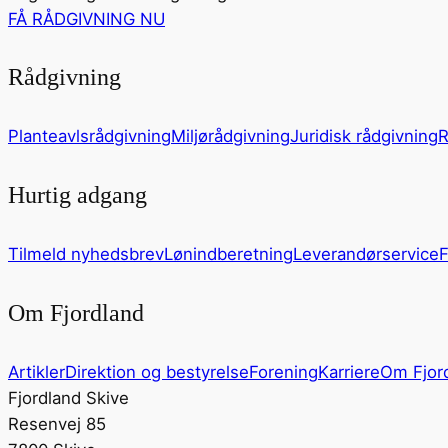
FÅ RÅDGIVNING NU
Rådgivning
Planteavlsrådgivning
Miljørådgivning
Juridisk rådgivning
R
Hurtig adgang
Tilmeld nyhedsbrev
Lønindberetning
Leverandørservice
F
Om Fjordland
Artikler
Direktion og bestyrelse
Forening
Karriere
Om Fjor
Fjordland Skive
Resenvej 85