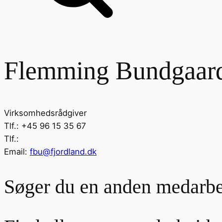
Flemming Bundgaar
Virksomhedsrådgiver
Tlf.:
+45 96 15 35 67
Tlf.:
Email:
fbu@fjordland.dk
Søger du en anden medarbe