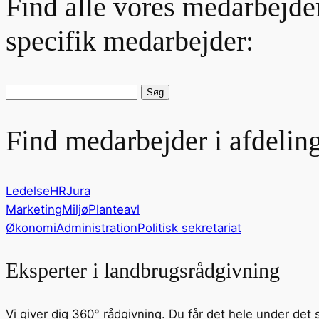
Find alle vores medarbejder
specifik medarbejder:
Søg
efter
medarbejder:
Find medarbejder i afdeling
Ledelse
HR
Jura
Marketing
Miljø
Planteavl
Økonomi
Administration
Politisk sekretariat
Eksperter i landbrugsrådgivning
Vi giver dig 360° rådgivning. Du får det hele under det