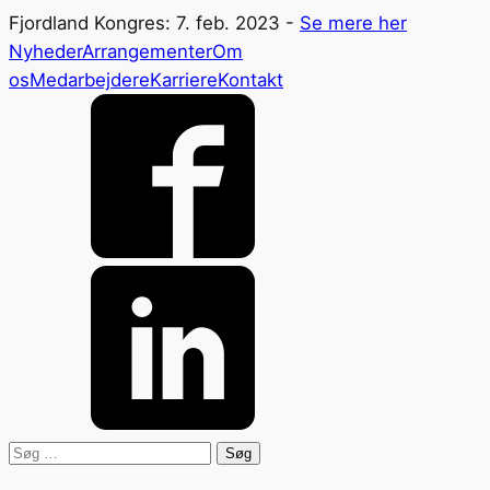
Fjordland Kongres: 7. feb. 2023 -
Se mere her
Nyheder
Arrangementer
Om
os
Medarbejdere
Karriere
Kontakt
Søg
efter: