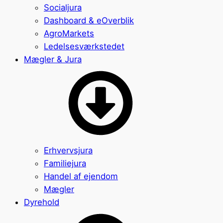
Socialjura
Dashboard & eOverblik
AgroMarkets
Ledelsesværkstedet
Mægler & Jura
Erhvervsjura
Familiejura
Handel af ejendom
Mægler
Dyrehold