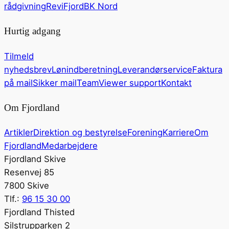
rådgivning
ReviFjord
BK Nord
Hurtig adgang
Tilmeld
nyhedsbrev
Lønindberetning
Leverandørservice
Faktura
på mail
Sikker mail
TeamViewer support
Kontakt
Om Fjordland
Artikler
Direktion og bestyrelse
Forening
Karriere
Om
Fjordland
Medarbejdere
Fjordland Skive
Resenvej 85
7800 Skive
Tlf.:
96 15 30 00
Fjordland Thisted
Silstrupparken 2