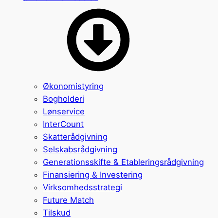
Økonomistyring
Bogholderi
Lønservice
InterCount
Skatterådgivning
Selskabsrådgivning
Generationsskifte & Etableringsrådgivning
Finansiering & Investering
Virksomhedsstrategi
Future Match
Tilskud