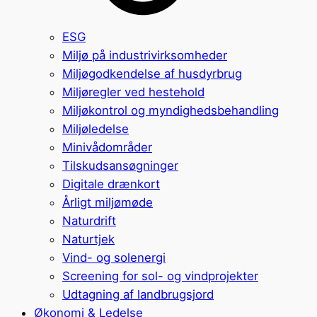
ESG
Miljø på industrivirksomheder
Miljøgodkendelse af husdyrbrug
Miljøregler ved hestehold
Miljøkontrol og myndighedsbehandling
Miljøledelse
Minivådområder
Tilskudsansøgninger
Digitale drænkort
Årligt miljømøde
Naturdrift
Naturtjek
Vind- og solenergi
Screening for sol- og vindprojekter
Udtagning af landbrugsjord
Økonomi & Ledelse