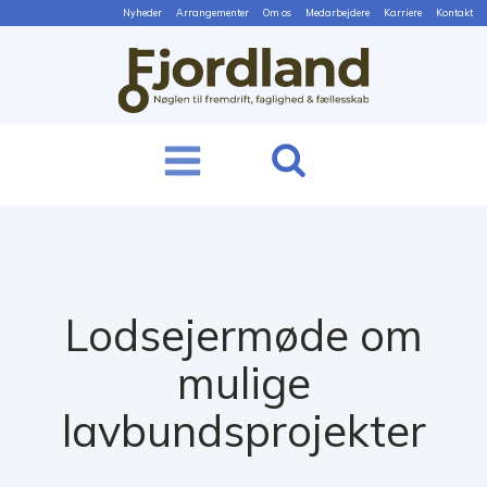
Nyheder
Arrangementer
Om os
Medarbejdere
Karriere
Kontakt
Lodsejermøde om
mulige
lavbundsprojekter