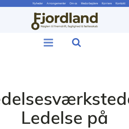
Nyheder
Arrangementer
Om os
Medarbejdere
Karriere
Kontakt
delsesværksted
Ledelse på