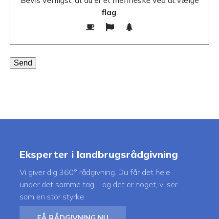
Bevis venligst, at du er et menneske ved at vælge
flag
.
Eksperter i landbrugsrådgivning
Vi giver dig 360° rådgivning. Du får det hele
under det samme tag – og det er noget, vi ser
som en stor styrke.
FÅ RÅDGIVNING NU