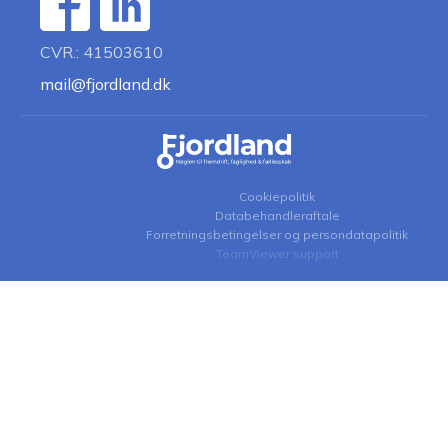
CVR.: 41503610
mail@fjordland.dk
Cookiepolitik
Databehandleraftale
Forretningsbetingelser og persondatapolitik
TeamViewer support