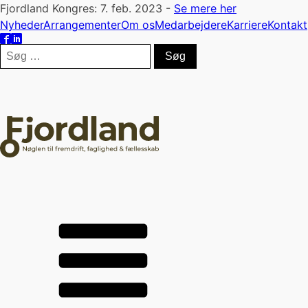
Fjordland Kongres: 7. feb. 2023 -
Se mere her
Nyheder
Arrangementer
Om os
Medarbejdere
Karriere
Kontakt
Søg
efter: