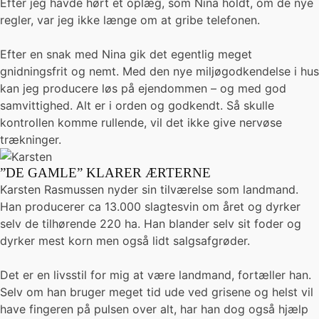
Efter jeg havde hørt et oplæg, som Nina holdt, om de nye
regler, var jeg ikke længe om at gribe telefonen.
Efter en snak med Nina gik det egentlig meget
gnidningsfrit og nemt. Med den nye miljøgodkendelse i hus
kan jeg producere løs på ejendommen – og med god
samvittighed. Alt er i orden og godkendt. Så skulle
kontrollen komme rullende, vil det ikke give nervøse
trækninger.
”DE GAMLE” KLARER ÆRTERNE
Karsten Rasmussen nyder sin tilværelse som landmand.
Han producerer ca 13.000 slagtesvin om året og dyrker
selv de tilhørende 220 ha. Han blander selv sit foder og
dyrker mest korn men også lidt salgsafgrøder.
Det er en livsstil for mig at være landmand, fortæller han.
Selv om han bruger meget tid ude ved grisene og helst vil
have fingeren på pulsen over alt, har han dog også hjælp