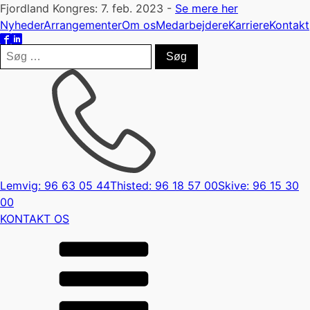
Fjordland Kongres: 7. feb. 2023 -
Se mere her
Nyheder
Arrangementer
Om os
Medarbejdere
Karriere
Kontakt
Søg
efter:
Lemvig: 96 63 05 44
Thisted: 96 18 57 00
Skive: 96 15 30
00
KONTAKT OS