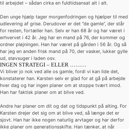
til arbejdet – sådan cirka en fuldtidsansat alt i alt.
Den unge hjælp tager morgenfodringen og hjælper til med
udlevering af grise. Derudover er det ”de gamle”, der står
for resten, fortæller han. Selv er han 68 år og har været i
erhvervet i 42 år. Jeg har en mand på 76, der kommer og
ordner pløjningen. Han har været på gården i 56 år. Og så
har jeg en anden frisk mand på 70, der vasker, lukker gylle
ud, støvsuger i laden osv.
INGEN STRATEGI – ELLER ………
Vi bliver jo nok ved alle os gamle, fordi vi kan lide det,
konstaterer han. Karsten selv er glad for at gå på arbejde
hver dag og har ingen planer om at stoppe tvært imod.
Han har faktisk planer om at blive ved.
Andre har planer om dit og dat og tidspunkt på alting. For
Karsten drejer det sig om at blive ved, så længe det er
sjovt. Han har ikke nogen naturlig arvtager og har derfor
ikke planer om generationsskifte. Han tænker, at når