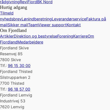
rådgivning
ReviFjord
BK Nord
Hurtig adgang
Tilmeld
nyhedsbrev
Lønindberetning
Leverandørservice
Faktura på
mail
Sikker mail
TeamViewer support
Kontakt
Om Fjordland
Artikler
Direktion og bestyrelse
Forening
Karriere
Om
Fjordland
Medarbejdere
Fjordland Skive
Resenvej 85
7800 Skive
Tlf.:
96 15 30 00
Fjordland Thisted
Silstrupparken 2
7700 Thisted
Tlf.:
96 18 57 00
Fjordland Lemvig
Industrivej 53
7620 Lemvig