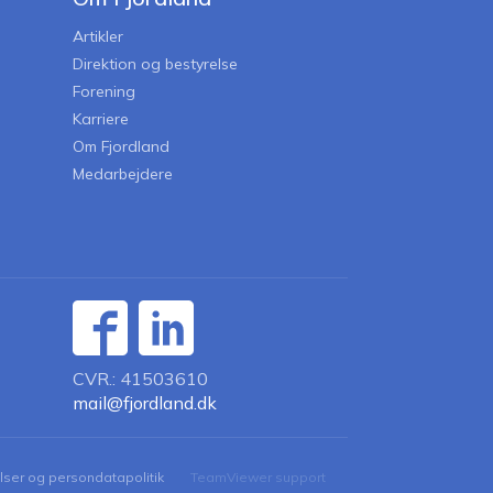
Artikler
Direktion og bestyrelse
Forening
Karriere
Om Fjordland
Medarbejdere
CVR.: 41503610
mail@fjordland.dk
lser og persondatapolitik
TeamViewer support