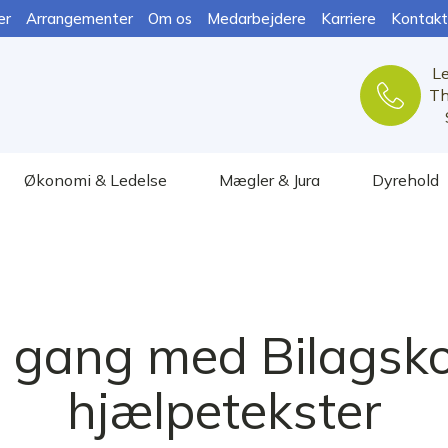
er
Arrangementer
Om os
Medarbejdere
Karriere
Kontakt
L
Th
Økonomi & Ledelse
Mægler & Jura
Dyrehold
i gang med Bilagsko
hjælpetekster