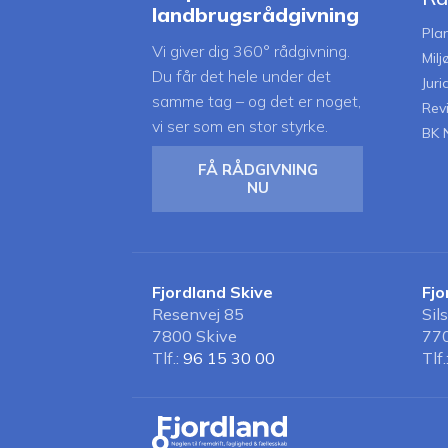
landbrugsrådgivning
Pla
Vi giver dig 360° rådgivning.
Mil
Du får det hele under det
Juri
samme tag – og det er noget,
Rev
vi ser som en stor styrke.
BK 
FÅ RÅDGIVNING
NU
Fjordland Skive
Fjo
Resenvej 85
Sil
7800 Skive
770
Tlf.:
96 15 30 00
Tlf.