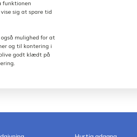
ia funktionen
vise sig at spare tid
 også mulighed for at
ner og til kontering i
 blive godt klædt på
ering.
dgivning
Hurtig adgang