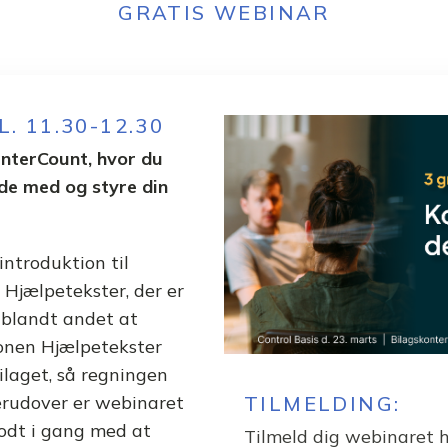
GRATIS WEBINAR
. 11.30-12.30
InterCount, hvor du
jde med og styre din
introduktion til
 Hjælpetekster, der er
 blandt andet at
ionen Hjælpetekster
ilaget, så regningen
Derudover er webinaret
TILMELDING:
odt i gang med at
Tilmeld dig webinaret h