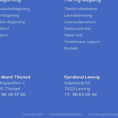
nteavlsrådgivning
Tilmeld nyhedsbrev
jørådgivning
Lønindberetning
disk rådgivning
Leverandørservice
iFjord
Faktura på mail
Nord
Sikker mail
TeamViewer support
Kontakt
rdland Thisted
Fjordland Lemvig
strupparken 2
Industrivej 53
0 Thisted
7620 Lemvig
:
96 18 57 00
Tlf.:
96 63 05 44
Cookiepolitik
Databehandleraftale
Forretningsbetinge