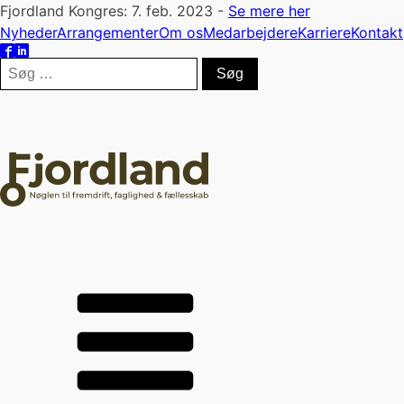
Fjordland Kongres: 7. feb. 2023 -
Se mere her
Nyheder
Arrangementer
Om os
Medarbejdere
Karriere
Kontakt
Søg
efter: