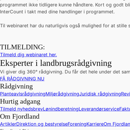
programmet ikke tidligere kunne håndtere. Kort og godt bl
InterCount i takt med dine handlinger i programmet.
Til webinaret har du naturligvis også mulighed for at stille
TILMELDING:
Tilmeld dig webinaret her.
Eksperter i landbrugsrådgivning
Vi giver dig 360° rådgivning. Du får det hele under det sam
FÅ RÅDGIVNING NU
Rådgivning
Planteavlsrådgivning
Miljørådgivning
Juridisk rådgivning
Rev
Hurtig adgang
Tilmeld nyhedsbrev
Lønindberetning
Leverandørservice
Fakt
Om Fjordland
Artikler
Direktion og bestyrelse
Forening
Karriere
Om Fjordla