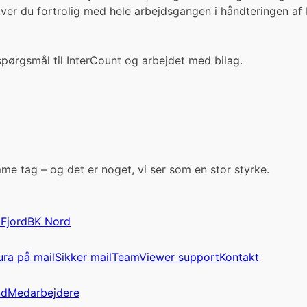
iver du fortrolig med hele arbejdsgangen i håndteringen af
 spørgsmål til InterCount og arbejdet med bilag.
me tag – og det er noget, vi ser som en stor styrke.
iFjord
BK Nord
ura på mail
Sikker mail
TeamViewer support
Kontakt
nd
Medarbejdere