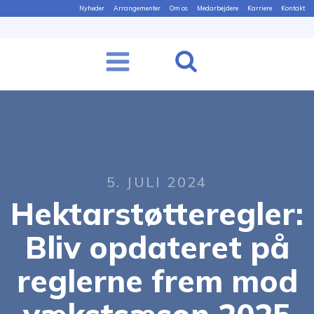
Nyheder
Arrangementer
Om os
Medarbejdere
Karriere
Kontakt
5. JULI 2024
Hektarstøtteregler:
Bliv opdateret på
reglerne frem mod