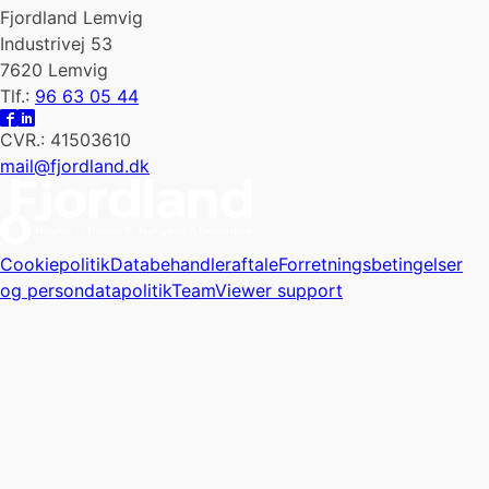
Fjordland Lemvig
Industrivej 53
7620 Lemvig
Tlf.:
96 63 05 44
CVR.: 41503610
mail@fjordland.dk
Cookiepolitik
Databehandleraftale
Forretningsbetingelser
og persondatapolitik
TeamViewer support