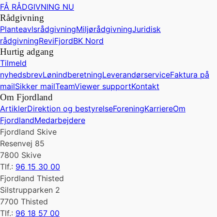
FÅ RÅDGIVNING NU
Rådgivning
Planteavlsrådgivning
Miljørådgivning
Juridisk
rådgivning
ReviFjord
BK Nord
Hurtig adgang
Tilmeld
nyhedsbrev
Lønindberetning
Leverandørservice
Faktura på
mail
Sikker mail
TeamViewer support
Kontakt
Om Fjordland
Artikler
Direktion og bestyrelse
Forening
Karriere
Om
Fjordland
Medarbejdere
Fjordland Skive
Resenvej 85
7800 Skive
Tlf.:
96 15 30 00
Fjordland Thisted
Silstrupparken 2
7700 Thisted
Tlf.:
96 18 57 00