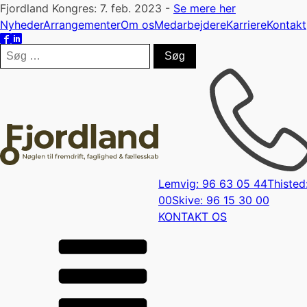
Fjordland Kongres: 7. feb. 2023 -
Se mere her
Nyheder
Arrangementer
Om os
Medarbejdere
Karriere
Kontakt
Søg
efter:
Lemvig: 96 63 05 44
Thisted
00
Skive: 96 15 30 00
KONTAKT OS