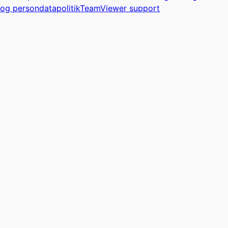
og persondatapolitik
TeamViewer support