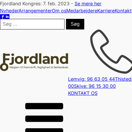
Fjordland Kongres: 7. feb. 2023 -
Se mere her
Nyheder
Arrangementer
Om os
Medarbejdere
Karriere
Kontakt
Søg
efter:
Lemvig: 96 63 05 44
Thisted
00
Skive: 96 15 30 00
KONTAKT OS