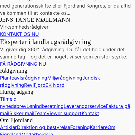
med generationsskifte eller Fjordland Kongres, er du altid
velkommen til at kontakte os...
JENS TANGE MØLLMANN
Virksomhedsrådgiver
KONTAKT OS NU
Eksperter i landbrugsrådgivning
Vi giver dig 360° rådgivning. Du får det hele under det
samme tag – og det er noget, vi ser som en stor styrke.
FÅ RÅDGIVNING NU
Rådgivning
Planteavlsrådgivning
Miljørådgivning
Juridisk
rådgivning
ReviFjord
BK Nord
Hurtig adgang
Tilmeld
nyhedsbrev
Lønindberetning
Leverandørservice
Faktura på
mail
Sikker mail
TeamViewer support
Kontakt
Om Fjordland
Artikler
Direktion og bestyrelse
Forening
Karriere
Om
Fjordland
Medarbejdere