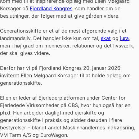
Kom med til et inspirerende oplæg med Ellen Mølgaard
Korsager på
Fjordland Kongres
, som handler om de
beslutninger, der følger med at give gården videre.
Generationsskifte er et af de mest afgørende valg i et
landmandsliv. Det handler ikke kun om tal,
skat
og
jura
,
men i høj grad om mennesker, relationer og det livsværk,
der skal gives videre.
Derfor har vi på Fjordland Kongres 20. januar 2026
inviteret Ellen Mølgaard Korsager til at holde oplæg om
generationsskifte.
Ellen er leder af Ejerlederplatformen under Center for
Ejerledede Virksomheder på CBS, hvor hun også har en
ph.d. Hun arbejder dagligt med ejerskifte og
generationsskifte i praksis og sidder desuden i flere
bestyrelser – blandt andet Maskinhandlernes Indkøbsring,
VM Tarm A/S og EuroWagon.