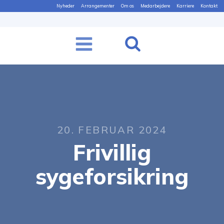
Nyheder
Arrangementer
Om os
Medarbejdere
Karriere
Kontakt
20. FEBRUAR 2024
Frivillig
sygeforsikring