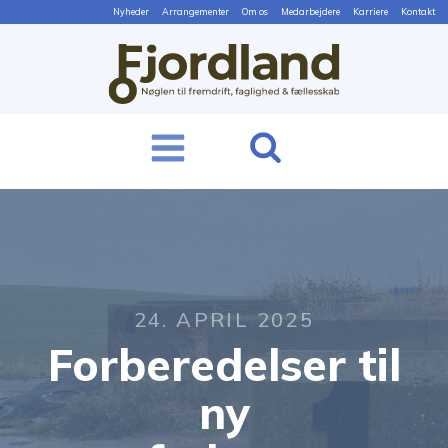
Nyheder
Arrangementer
Om os
Medarbejdere
Karriere
Kontakt
24. APRIL 2025
Forberedelser til
ny