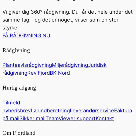
Vi giver dig 360° rådgivning. Du får det hele under det
samme tag – og det er noget, vi ser som en stor
styrke.
FÅ RÅDGIVNING NU
Rådgivning
Planteavlsrådgivning
Miljørådgivning
Juridisk
rådgivning
ReviFjord
BK Nord
Hurtig adgang
Tilmeld
nyhedsbrev
Lønindberetning
Leverandørservice
Faktura
på mail
Sikker mail
TeamViewer support
Kontakt
Om Fjordland