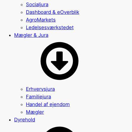
Socialjura
Dashboard & eOverblik
AgroMarkets
Ledelsesværkstedet
Mægler & Jura
Erhvervsjura
Familiejura
Handel af ejendom
Mægler
Dyrehold