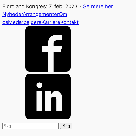
Fjordland Kongres: 7. feb. 2023 -
Se mere her
Nyheder
Arrangementer
Om
os
Medarbejdere
Karriere
Kontakt
Søg
efter: