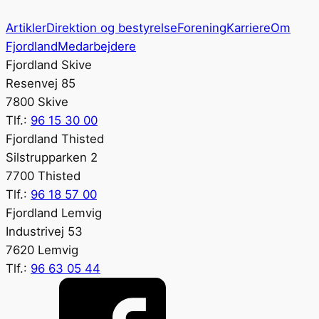
Artikler
Direktion og bestyrelse
Forening
Karriere
Om
Fjordland
Medarbejdere
Fjordland Skive
Resenvej 85
7800 Skive
Tlf.:
96 15 30 00
Fjordland Thisted
Silstrupparken 2
7700 Thisted
Tlf.:
96 18 57 00
Fjordland Lemvig
Industrivej 53
7620 Lemvig
Tlf.:
96 63 05 44