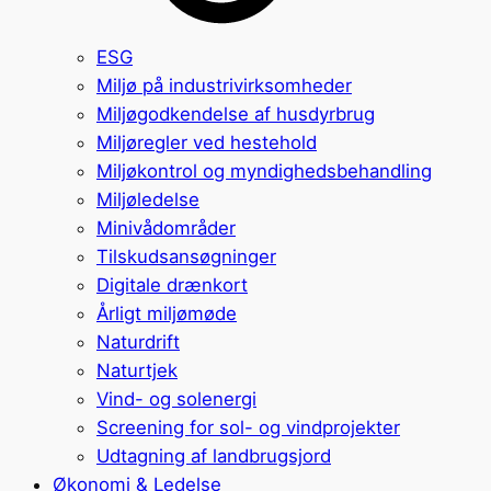
ESG
Miljø på industrivirksomheder
Miljøgodkendelse af husdyrbrug
Miljøregler ved hestehold
Miljøkontrol og myndighedsbehandling
Miljøledelse
Minivådområder
Tilskudsansøgninger
Digitale drænkort
Årligt miljømøde
Naturdrift
Naturtjek
Vind- og solenergi
Screening for sol- og vindprojekter
Udtagning af landbrugsjord
Økonomi & Ledelse