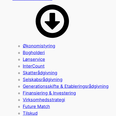
Økonomistyring
Bogholderi
Lønservice
InterCount
Skatterådgivning
Selskabsrådgivning
Generationsskifte & Etableringsrådgivning
Finansiering & Investering
Virksomhedsstrategi
Future Match
Tilskud