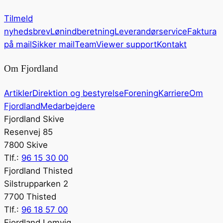
Tilmeld
nyhedsbrev
Lønindberetning
Leverandørservice
Faktura
på mail
Sikker mail
TeamViewer support
Kontakt
Om Fjordland
Artikler
Direktion og bestyrelse
Forening
Karriere
Om
Fjordland
Medarbejdere
Fjordland Skive
Resenvej 85
7800 Skive
Tlf.:
96 15 30 00
Fjordland Thisted
Silstrupparken 2
7700 Thisted
Tlf.:
96 18 57 00
Fjordland Lemvig