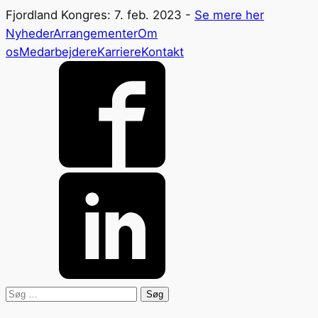
Fjordland Kongres: 7. feb. 2023 -
Se mere her
Nyheder
Arrangementer
Om
os
Medarbejdere
Karriere
Kontakt
Søg
efter: