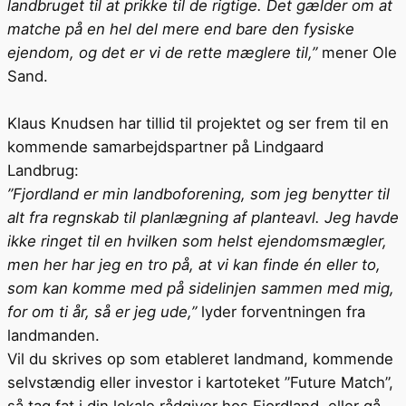
landbruget til at prikke til de rigtige. Det gælder om at
matche på en hel del mere end bare den fysiske
ejendom, og det er vi de rette mæglere til,”
mener Ole
Sand.
Klaus Knudsen har tillid til projektet og ser frem til en
kommende samarbejdspartner på Lindgaard
Landbrug:
”Fjordland er min landboforening, som jeg benytter til
alt fra regnskab til planlægning af planteavl. Jeg havde
ikke ringet til en hvilken som helst ejendomsmægler,
men her har jeg en tro på, at vi kan finde én eller to,
som kan komme med på sidelinjen sammen med mig,
for om ti år, så er jeg ude,”
lyder forventningen fra
landmanden.
Vil du skrives op som etableret landmand, kommende
selvstændig eller investor i kartoteket ”Future Match”,
så tag fat i din lokale rådgiver hos Fjordland, eller gå