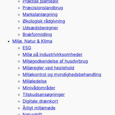
Praktisk planteavl
Præcisionslandbrug
Markplanlægning
Økologisk rådgivning
Udsædsberegner
Brakformidling
Miljø, Natur & Klima
ESG
Miljø på industrivirksomheder
Miljøgodkendelse af husdyrbrug
Miljøregler ved hestehold
Miljøkontrol og myndighedsbehandling
Miljøledelse
Minivådområder
Tilskudsansøgninger
Digitale drænkort
Årligt miljømøde
Naturdrift