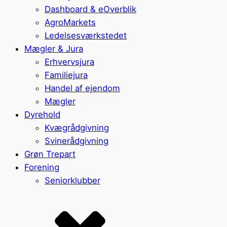
Dashboard & eOverblik
AgroMarkets
Ledelsesværkstedet
Mægler & Jura
Erhvervsjura
Familiejura
Handel af ejendom
Mægler
Dyrehold
Kvægrådgivning
Svinerådgivning
Grøn Trepart
Forening
Seniorklubber