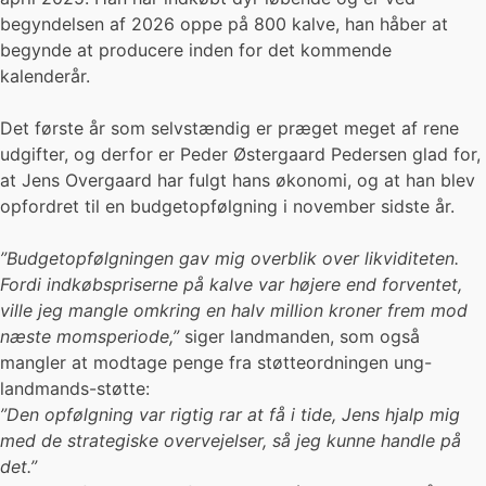
begyndelsen af 2026 oppe på 800 kalve, han håber at
begynde at producere inden for det kommende
kalenderår.
Det første år som selvstændig er præget meget af rene
udgifter, og derfor er Peder Østergaard Pedersen glad for,
at Jens Overgaard har fulgt hans økonomi, og at han blev
opfordret til en budgetopfølgning i november sidste år.
”Budgetopfølgningen gav mig overblik over likviditeten.
Fordi indkøbspriserne på kalve var højere end forventet,
ville jeg mangle omkring en halv million kroner frem mod
næste momsperiode,”
siger landmanden, som også
mangler at modtage penge fra støtteordningen ung-
landmands-støtte:
”Den opfølgning var rigtig rar at få i tide, Jens hjalp mig
med de strategiske overvejelser, så jeg kunne handle på
det.”