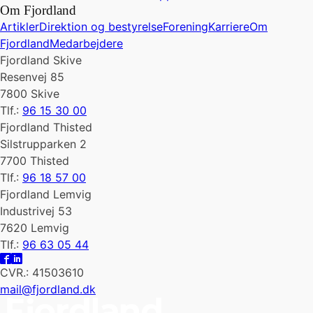
Om Fjordland
Artikler
Direktion og bestyrelse
Forening
Karriere
Om
Fjordland
Medarbejdere
Fjordland Skive
Resenvej 85
7800 Skive
Tlf.:
96 15 30 00
Fjordland Thisted
Silstrupparken 2
7700 Thisted
Tlf.:
96 18 57 00
Fjordland Lemvig
Industrivej 53
7620 Lemvig
Tlf.:
96 63 05 44
CVR.: 41503610
mail@fjordland.dk