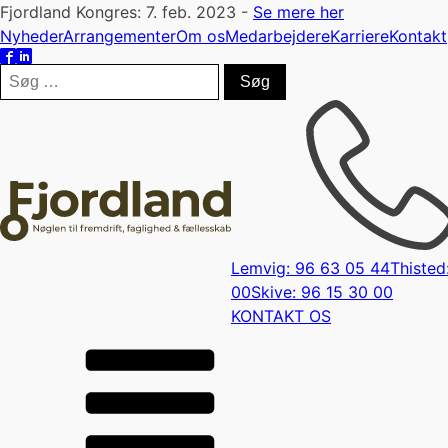
Fjordland Kongres: 7. feb. 2023 -
Se mere her
Nyheder
Arrangementer
Om os
Medarbejdere
Karriere
Kontakt
Søg
efter:
Lemvig: 96 63 05 44
Thisted
00
Skive: 96 15 30 00
KONTAKT OS