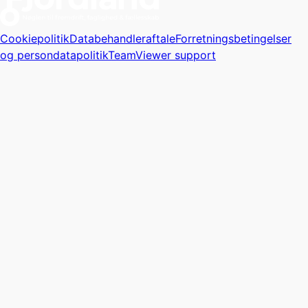
Cookiepolitik
Databehandleraftale
Forretningsbetingelser
og persondatapolitik
TeamViewer support