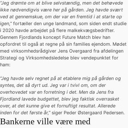
”Jeg drømte om at blive selvstændig, men det behøvede
ikke nødvendigvis være her på gården. Jeg havde svært
ved at gennemskue, om der var en fremtid i at starte op
igen,”
fortæller den unge landmand, som siden endt studie
i 2020 havde arbejdet på flere malkekvægsbedrifter.
Gennem Fjordlands koncept Future Match blev han
opfordret til også at regne på sin families ejendom. Mødet
med virksomhedsrådgiver Jens Overgaard fra afdelingen
Strategi og Virksomhedsledelse blev vendepunktet for
ham:
”Jeg havde selv regnet på at etablere mig på gården og
syntes, det så dyrt ud. Jeg var i tvivl om, om der
overhovedet var en forretning i det. Men da Jens fra
Fjordland lavede budgettet, blev jeg faktisk overrasket
over, at det kunne give et fornuftigt resultat. Allerede
inden for det første år,”
siger Peder Østergaard Pedersen.
Bankerne ville være med