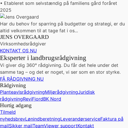
• Etableret som selvstændig på familiens gård foråret
2025
Har du behov for sparring på budgetter og strategi, er du
altid velkommen til at tage fat i os...
JENS OVERGAARD
Virksomhedsrådgiver
KONTAKT OS NU
Eksperter i landbrugsrådgivning
Vi giver dig 360° rådgivning. Du får det hele under det
samme tag – og det er noget, vi ser som en stor styrke.
FÅ RÅDGIVNING NU
Rådgivning
Planteavlsrådgivning
Miljørådgivning
Juridisk
rådgivning
ReviFjord
BK Nord
Hurtig adgang
Tilmeld
nyhedsbrev
Lønindberetning
Leverandørservice
Faktura på
mail
Sikker mail
TeamViewer support
Kontakt