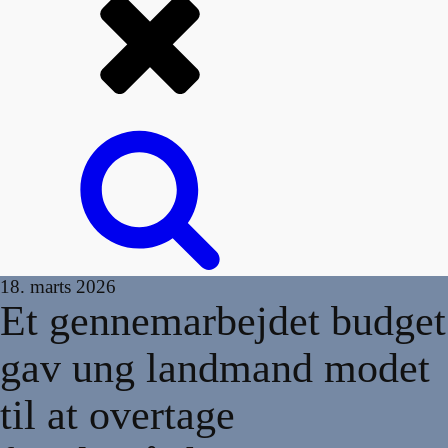
18. marts 2026
Et gennemarbejdet budget
gav ung landmand modet
til at overtage