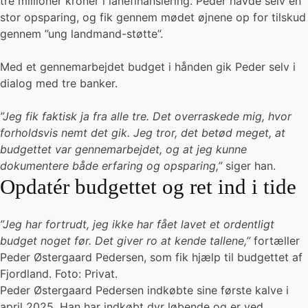
tre millioner kroner i lånefinansiering. Peder havde selv en
stor opsparing, og fik gennem mødet øjnene op for tilskud
gennem ”ung landmand-støtte”.
Med et gennemarbejdet budget i hånden gik Peder selv i
dialog med tre banker.
”Jeg fik faktisk ja fra alle tre. Det overraskede mig, hvor
forholdsvis nemt det gik. Jeg tror, det betød meget, at
budgettet var gennemarbejdet, og at jeg kunne
dokumentere både erfaring og opsparing,”
siger han.
Opdatér budgettet og ret ind i tide
”Jeg har fortrudt, jeg ikke har fået lavet et ordentligt
budget noget før. Det giver ro at kende tallene,”
fortæller
Peder Østergaard Pedersen, som fik hjælp til budgettet af
Fjordland. Foto: Privat.
Peder Østergaard Pedersen indkøbte sine første kalve i
april 2025. Han har indkøbt dyr løbende og er ved