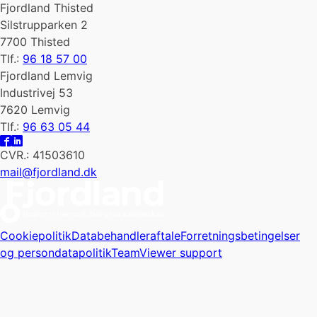
Fjordland Thisted
Silstrupparken 2
7700 Thisted
Tlf.:
96 18 57 00
Fjordland Lemvig
Industrivej 53
7620 Lemvig
Tlf.:
96 63 05 44
CVR.: 41503610
mail@fjordland.dk
Cookiepolitik
Databehandleraftale
Forretningsbetingelser
og persondatapolitik
TeamViewer support