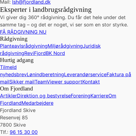
Mail:
lsh@fjordland.dk
Eksperter i landbrugsrådgivning
Vi giver dig 360° rådgivning. Du får det hele under det
samme tag – og det er noget, vi ser som en stor styrke.
FÅ RÅDGIVNING NU
Rådgivning
Planteavlsrådgivning
Miljørådgivning
Juridisk
rådgivning
ReviFjord
BK Nord
Hurtig adgang
Tilmeld
nyhedsbrev
Lønindberetning
Leverandørservice
Faktura på
mail
Sikker mail
TeamViewer support
Kontakt
Om Fjordland
Artikler
Direktion og bestyrelse
Forening
Karriere
Om
Fjordland
Medarbejdere
Fjordland Skive
Resenvej 85
7800 Skive
Tlf.:
96 15 30 00