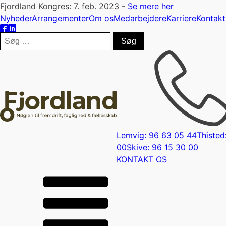
Fjordland Kongres: 7. feb. 2023 -
Se mere her
Nyheder
Arrangementer
Om os
Medarbejdere
Karriere
Kontakt
Søg
efter:
Lemvig: 96 63 05 44
Thisted
00
Skive: 96 15 30 00
KONTAKT OS