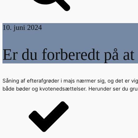
10. juni 2024
Er du forberedt på at
Såning af efterafgrøder i majs nærmer sig, og det er vi
både bøder og kvotenedsættelser. Herunder ser du grund