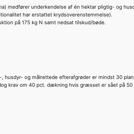
ha) medfører underkendelse af én hektar pligtig- og husd
tionalitet har erstattet krydsoverenstemmelse).
uktion på 175 kg N samt nedsat tilskud/bøde.
e-, husdyr- og målrettede efterafgrøder er mindst 30 plan
 dog krav om 40 pct. dækning hvis græsset er sået på 50 