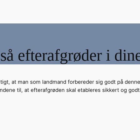
 så efterafgrøder i di
gtigt, at man som landmand forbereder sig godt på denne e
ene til, at efterafgrøden skal etableres sikkert og godt