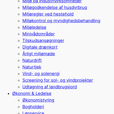
Miljø på industrivirksomheder
Miljøgodkendelse af husdyrbrug
Miljøregler ved hestehold
Miljøkontrol og myndighedsbehandling
Miljøledelse
Minivådområder
Tilskudsansøgninger
Digitale drænkort
Årligt miljømøde
Naturdrift
Naturtjek
Vind- og solenergi
Screening for sol- og vindprojekter
Udtagning af landbrugsjord
Økonomi & Ledelse
Økonomistyring
Bogholderi
Lønservice