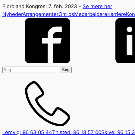
Fjordland Kongres: 7. feb. 2023 -
Se mere her
Nyheder
Arrangementer
Om os
Medarbejdere
Karriere
Kon
Søg
efter:
Lemvig: 96 63 05 44
Thisted: 96 18 57 00
Skive: 96 15 