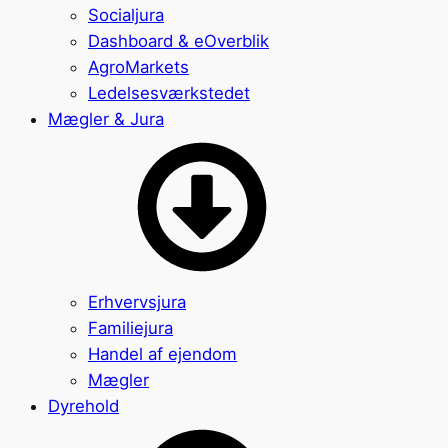
Socialjura
Dashboard & eOverblik
AgroMarkets
Ledelsesværkstedet
Mægler & Jura
Erhvervsjura
Familiejura
Handel af ejendom
Mægler
Dyrehold