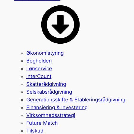
Økonomistyring
Bogholderi
Lønservice
InterCount
Skatterådgivning
Selskabsrådgivning
Generationsskifte & Etableringsrådgivning
Finansiering & Investering
Virksomhedsstrategi
Future Match
Tilskud