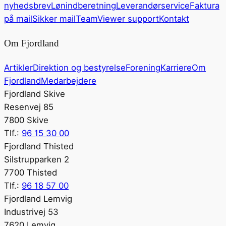
nyhedsbrev
Lønindberetning
Leverandørservice
Faktura
på mail
Sikker mail
TeamViewer support
Kontakt
Om Fjordland
Artikler
Direktion og bestyrelse
Forening
Karriere
Om
Fjordland
Medarbejdere
Fjordland Skive
Resenvej 85
7800 Skive
Tlf.:
96 15 30 00
Fjordland Thisted
Silstrupparken 2
7700 Thisted
Tlf.:
96 18 57 00
Fjordland Lemvig
Industrivej 53
7620 Lemvig