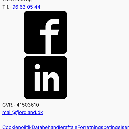
Tlf.:
96 63 05 44
CVR.: 41503610
mail@fjordland.dk
Cookiepolitik
Databehandleraftale
Forretningsbetingelser