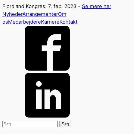
Fjordland Kongres: 7. feb. 2023 -
Se mere her
Nyheder
Arrangementer
Om
os
Medarbejdere
Karriere
Kontakt
Søg
efter: