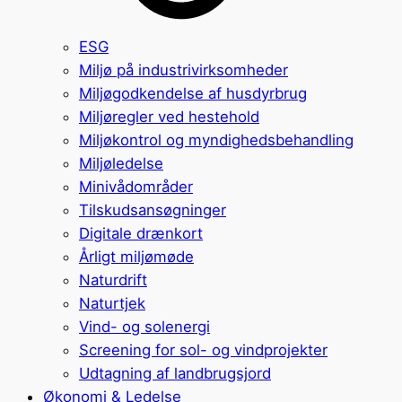
ESG
Miljø på industrivirksomheder
Miljøgodkendelse af husdyrbrug
Miljøregler ved hestehold
Miljøkontrol og myndighedsbehandling
Miljøledelse
Minivådområder
Tilskudsansøgninger
Digitale drænkort
Årligt miljømøde
Naturdrift
Naturtjek
Vind- og solenergi
Screening for sol- og vindprojekter
Udtagning af landbrugsjord
Økonomi & Ledelse