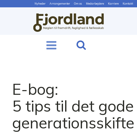
Nyheder
Arrangementer
Om os
Medarbejdere
Karriere
Kontakt
E-bog:
5 tips til det gode
generationsskifte