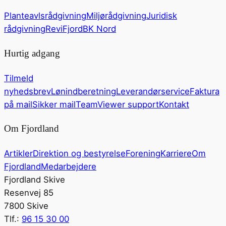
Planteavlsrådgivning
Miljørådgivning
Juridisk
rådgivning
ReviFjord
BK Nord
Hurtig adgang
Tilmeld
nyhedsbrev
Lønindberetning
Leverandørservice
Faktura
på mail
Sikker mail
TeamViewer support
Kontakt
Om Fjordland
Artikler
Direktion og bestyrelse
Forening
Karriere
Om
Fjordland
Medarbejdere
Fjordland Skive
Resenvej 85
7800 Skive
Tlf.:
96 15 30 00