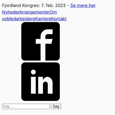
Fjordland Kongres: 7. feb. 2023 -
Se mere her
Nyheder
Arrangementer
Om
os
Medarbejdere
Karriere
Kontakt
Søg
efter: