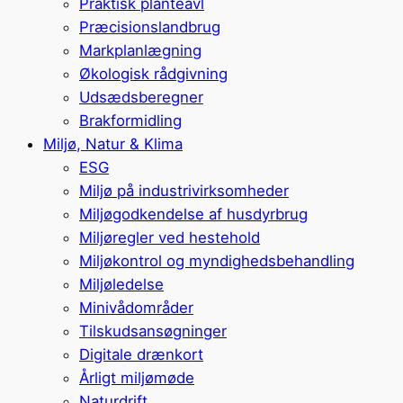
Praktisk planteavl
Præcisionslandbrug
Markplanlægning
Økologisk rådgivning
Udsædsberegner
Brakformidling
Miljø, Natur & Klima
ESG
Miljø på industrivirksomheder
Miljøgodkendelse af husdyrbrug
Miljøregler ved hestehold
Miljøkontrol og myndighedsbehandling
Miljøledelse
Minivådområder
Tilskudsansøgninger
Digitale drænkort
Årligt miljømøde
Naturdrift