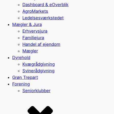
Dashboard & eOverblik
AgroMarkets
Ledelsesværkstedet
Mægler & Jura
Erhvervsjura
Familiejura
Handel af ejendom
Mægler
Dyrehold
Kvægrådgivning
Svinerådgivning
Grøn Trepart
Forening
Seniorklubber