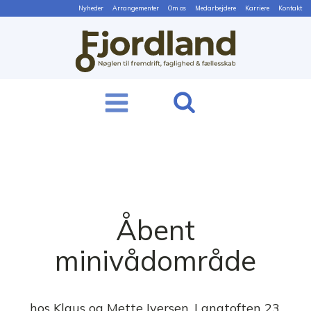
Nyheder
Arrangementer
Om os
Medarbejdere
Karriere
Kontakt
Åbent
minivådområde
hos Klaus og Mette Iversen, Langtoften 23,