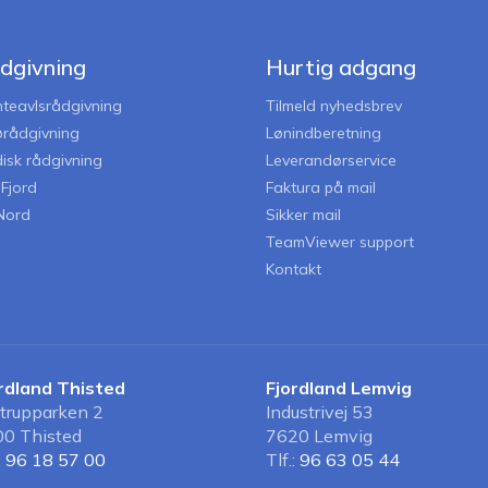
dgivning
Hurtig adgang
nteavlsrådgivning
Tilmeld nyhedsbrev
jørådgivning
Lønindberetning
disk rådgivning
Leverandørservice
iFjord
Faktura på mail
Nord
Sikker mail
TeamViewer support
Kontakt
rdland Thisted
Fjordland Lemvig
strupparken 2
Industrivej 53
0 Thisted
7620 Lemvig
:
96 18 57 00
Tlf.:
96 63 05 44