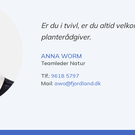
Er du i tvivl, er du altid vel
planterådgiver.
ANNA WORM
Teamleder Natur
Tlf.:
9618 5797
Mail:
awo@fjordland.dk