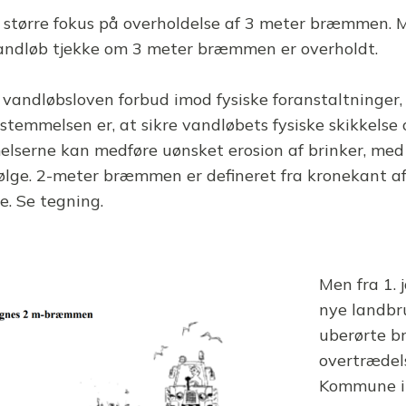
 større fokus på overholdelse af 3 meter bræmmen.
vandløb tjekke om 3 meter bræmmen er overholdt.
t. vandløbsloven forbud imod fysiske foranstaltninger,
emmelsen er, at sikre vandløbets fysiske skikkelse
erne kan medføre uønsket erosion af brinker, med f
følge. 2-meter bræmmen er defineret fra kronekant af
 Se tegning.
Men fra 1. 
nye landbr
uberørte b
overtrædel
Kommune in