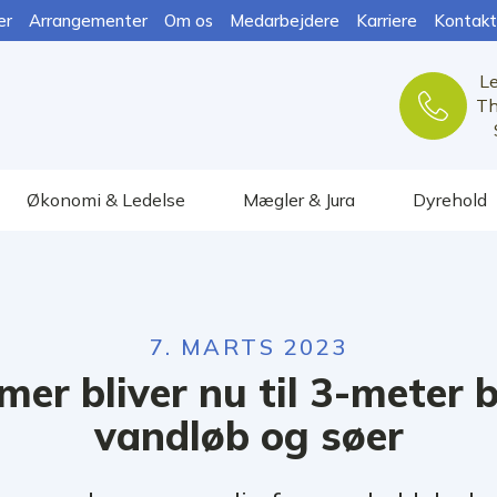
er
Arrangementer
Om os
Medarbejdere
Karriere
Kontakt
L
Th
Økonomi & Ledelse
Mægler & Jura
Dyrehold
7. MARTS 2023
er bliver nu til 3-meter
vandløb og søer