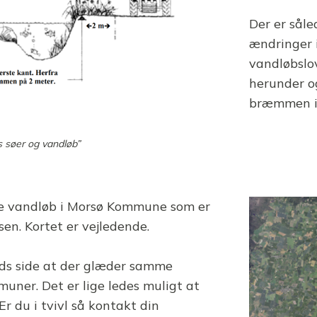
Der er såle
ændringer 
vandløbslo
herunder o
bræmmen i 
 søer og vandløb”
 de vandløb i Morsø Kommune som er
n. Kortet er vejledende.
ands side at der glæder samme
ner. Det er lige ledes muligt at
r du i tvivl så kontakt din