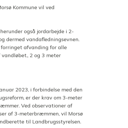
 Morsø Kommune vil ved
 herunder også jordarbejde i 2-
 og dermed vandafledningsevnen.
orringet afvanding for alle
 vandløbet., 2 og 3 meter
januar 2023, i forbindelse med den
ugsreform, er der krav om 3-meter
ræmmer. Ved observationer af
ser af 3-meterbræmmen, vil Morsø
dberette til Landbrugsstyrelsen.