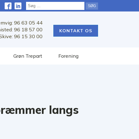
Søg
efter:
emvig: 96 63 05 44
isted: 96 18 57 00
KONTAKT OS
Skive: 96 15 30 00
Grøn Trepart
Forening
 bræmmer langs