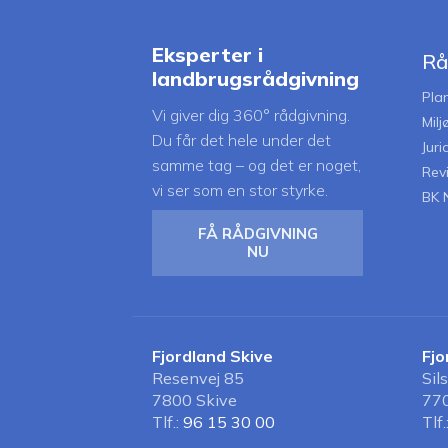
Eksperter i
Rå
landbrugsrådgivning
Pla
Vi giver dig 360° rådgivning.
Mil
Du får det hele under det
Juri
samme tag – og det er noget,
Rev
vi ser som en stor styrke.
BK 
FÅ RÅDGIVNING
NU
Fjordland Skive
Fjo
Resenvej 85
Sil
7800 Skive
770
Tlf.:
96 15 30 00
Tlf.