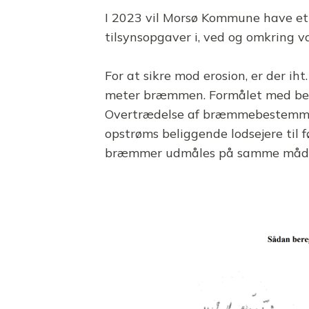
I 2023 vil Morsø Kommune have et
tilsynsopgaver i, ved og omkring 
For at sikre mod erosion, er der ih
meter bræmmen. Formålet med best
Overtrædelse af bræmmebestemmels
opstrøms beliggende lodsejere til 
bræmmer udmåles på samme måde.