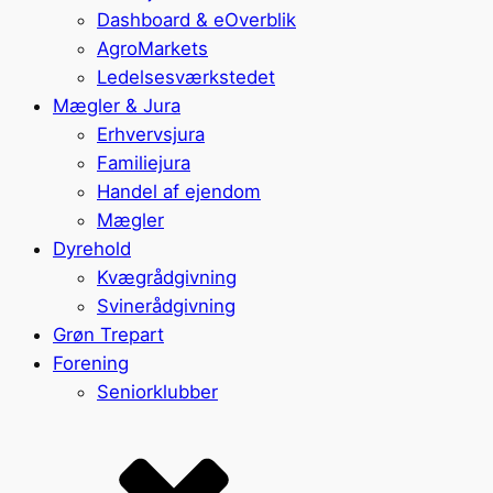
Dashboard & eOverblik
AgroMarkets
Ledelsesværkstedet
Mægler & Jura
Erhvervsjura
Familiejura
Handel af ejendom
Mægler
Dyrehold
Kvægrådgivning
Svinerådgivning
Grøn Trepart
Forening
Seniorklubber