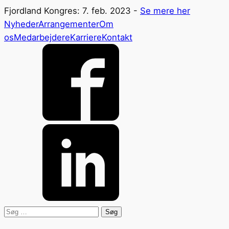
Fjordland Kongres: 7. feb. 2023 -
Se mere her
Nyheder
Arrangementer
Om
os
Medarbejdere
Karriere
Kontakt
Søg
efter: