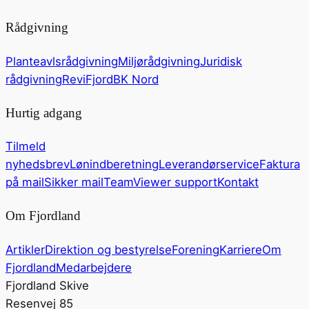
Rådgivning
Planteavlsrådgivning
Miljørådgivning
Juridisk
rådgivning
ReviFjord
BK Nord
Hurtig adgang
Tilmeld
nyhedsbrev
Lønindberetning
Leverandørservice
Faktura
på mail
Sikker mail
TeamViewer support
Kontakt
Om Fjordland
Artikler
Direktion og bestyrelse
Forening
Karriere
Om
Fjordland
Medarbejdere
Fjordland Skive
Resenvej 85