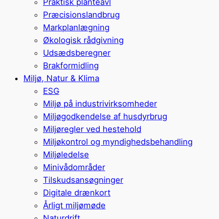
Praktisk planteavl
Præcisionslandbrug
Markplanlægning
Økologisk rådgivning
Udsædsberegner
Brakformidling
Miljø, Natur & Klima
ESG
Miljø på industrivirksomheder
Miljøgodkendelse af husdyrbrug
Miljøregler ved hestehold
Miljøkontrol og myndighedsbehandling
Miljøledelse
Minivådområder
Tilskudsansøgninger
Digitale drænkort
Årligt miljømøde
Naturdrift